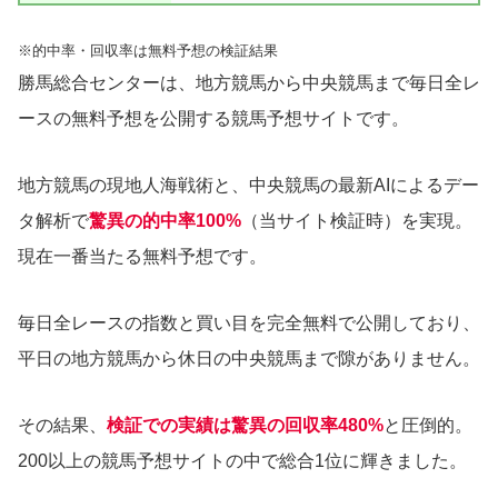
※的中率・回収率は無料予想の検証結果
勝馬総合センターは、地方競馬から中央競馬まで毎日全レ
ースの無料予想を公開する競馬予想サイトです。
地方競馬の現地人海戦術と、中央競馬の最新AIによるデー
タ解析で
驚異の的中率100%
（当サイト検証時）を実現。
現在一番当たる無料予想です。
毎日全レースの指数と買い目を完全無料で公開しており、
平日の地方競馬から休日の中央競馬まで隙がありません。
その結果、
検証での実績は驚異の回収率480%
と圧倒的。
200以上の競馬予想サイトの中で総合1位に輝きました。