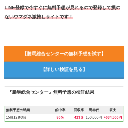
LINE登録で今すぐに無料予想が見れるので登録して損の
ないウマダネ激推しサイトです！
【勝馬総合センターの無料予想を試す】
【詳しい検証を見る】
『勝馬総合センター』無料予想の検証結果
無料予想の戦績
的中率
回収率
馬券代
収支
15戦12勝3敗
80％
423％
150,000円
+634,500円