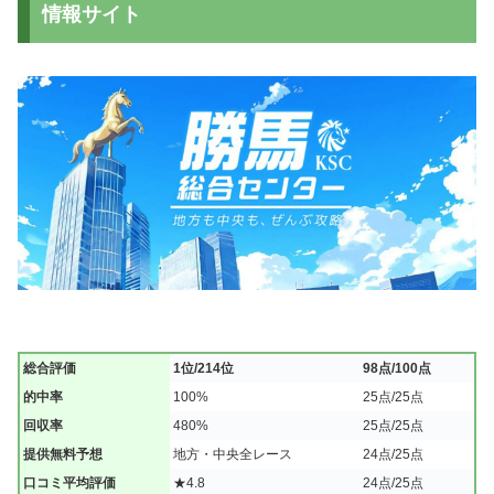
情報サイト
総合評価
1位/214位
98点/100点
的中率
100%
25点/25点
回収率
480%
25点/25点
提供無料予想
地方・中央全レース
24点/25点
口コミ平均評価
★4.8
24点/25点