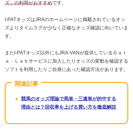
ズ」の利用がおすすめ
です。
I-PATオッズはJRAのホームページに掲載されているオッ
ズよりタイムラグが少なく正確なオッズ確認に向いていま
す。
またI-PATオッズ以外にもJRA-VANが提供しているＤａｔ
ａ．Ｌａｂサービスに加入したりオッズの変動を確認する
ソフトを利用したりご自身にあった確認方法があります。
競馬のオッズ理論で馬単・三連単が的中する
理由とは？回収率を上げる買い方を徹底解説