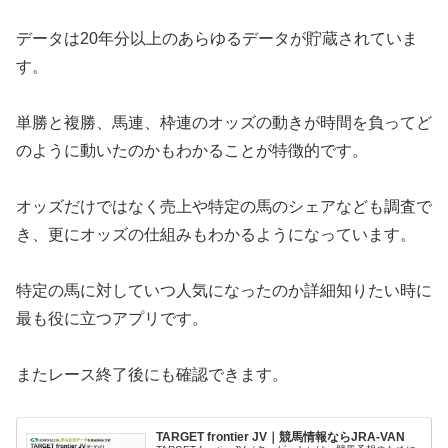
データは20年分以上のあらゆるデータが貯蔵されていま
す。
単勝と複勝、馬連、枠連のオッズの動きが時間を負ってど
のように動いたのかもわかることが特徴的です。
オッズだけではなく売上や特定の馬のシェアなども調査で
き、更にオッズの仕組みもわかるようになっています。
特定の馬に対していつ人気になったのか詳細知りたい時に
最も役に立つアプリです。
またレース終了後にも確認できます。
TARGET frontier JV｜競馬情報ならJRA-VAN