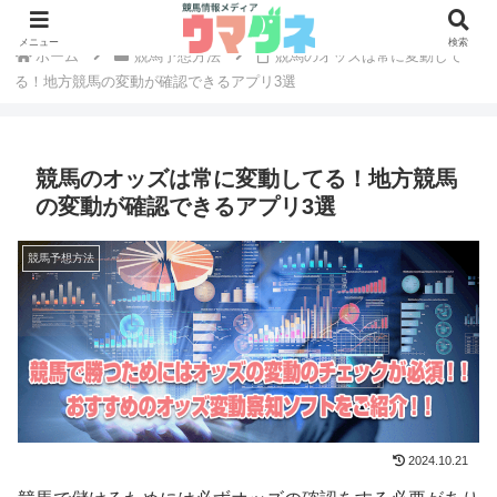
メニュー
検索
ホーム
競馬予想方法
競馬のオッズは常に変動して
る！地方競馬の変動が確認できるアプリ3選
競馬のオッズは常に変動してる！地方競馬
の変動が確認できるアプリ3選
競馬予想方法
2024.10.21