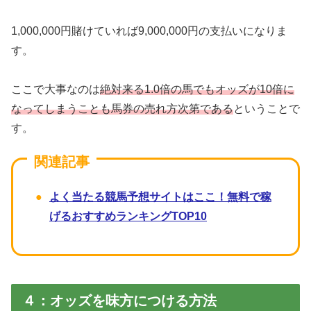
1,000,000円賭けていれば9,000,000円の支払いになりま
す。
ここで大事なのは
絶対来る1.0倍の馬でもオッズが10倍に
なってしまうことも馬券の売れ方次第である
ということで
す。
よく当たる競馬予想サイトはここ！無料で稼
げるおすすめランキングTOP10
４：オッズを味方につける方法