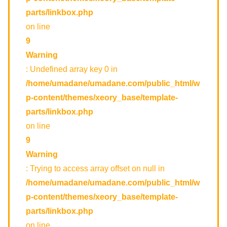
parts/linkbox.php
on line
9
Warning
: Undefined array key 0 in
/home/umadane/umadane.com/public_html/w
p-content/themes/xeory_base/template-
parts/linkbox.php
on line
9
Warning
: Trying to access array offset on null in
/home/umadane/umadane.com/public_html/w
p-content/themes/xeory_base/template-
parts/linkbox.php
on line