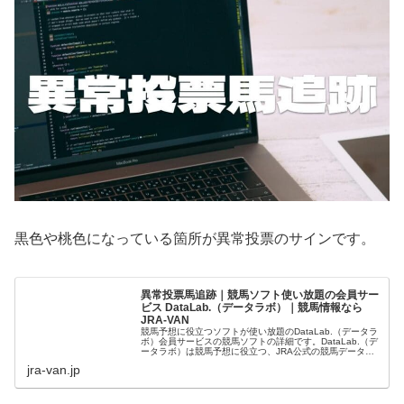
黒色や桃色になっている箇所が異常投票のサインです。
異常投票馬追跡｜競馬ソフト使い放題の会員サー
ビス DataLab.（データラボ）｜競馬情報なら
JRA-VAN
競馬予想に役立つソフトが使い放題のDataLab.（データラ
ボ）会員サービスの競馬ソフトの詳細です。DataLab.（デ
ータラボ）は競馬予想に役立つ、JRA公式の競馬データを
利用した100本以上の競馬ソフトから好きなソフトが利用
jra-van.jp
できる、有料...