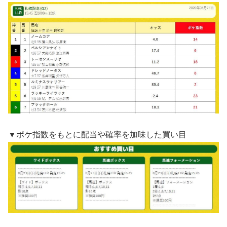
▼ポケ指数をもとに配当や確率を加味した買い目