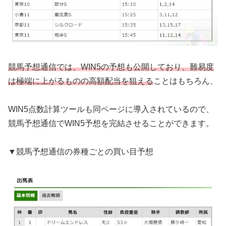
競馬予想通信では、WIN5の予想も公開しており、難易度
は極端に上がるものの高額配当を狙える
ことはもちろん、
WIN5点数計算ツールも同ページに導入されているので、
競馬予想通信でWIN5予想を完結させることができます。
▼競馬予想通信の券種ごとの買い目予想