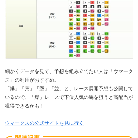
細かくデータを見て、予想を組み立てたい人は「ウマーク
ス」の利用がおすすめ。
「爆」「荒」「堅」「並」と、レース展開予想も公開して
いるので、「爆」レースで下位人気の馬を狙うと高配当が
獲得できるかも！
ウマークスの公式サイトを見に行く