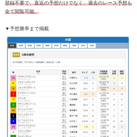
登録不要で、直近の予想だけでなく、過去のレース予想も
全て閲覧可能。
▼予想勝率まで掲載