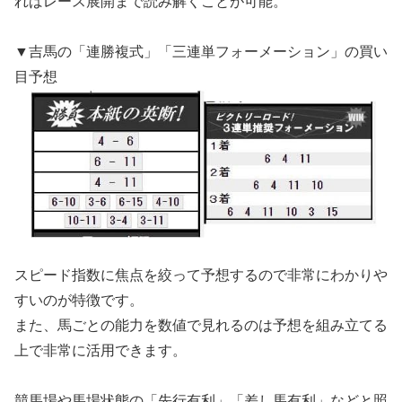
ればレース展開まで読み解くことが可能。
▼吉馬の「連勝複式」「三連単フォーメーション」の買い
目予想
スピード指数に焦点を絞って予想するので非常にわかりや
すいのが特徴です。
また、馬ごとの能力を数値で見れるのは予想を組み立てる
上で非常に活用できます。
競馬場や馬場状態の「先行有利」「差し馬有利」などと照