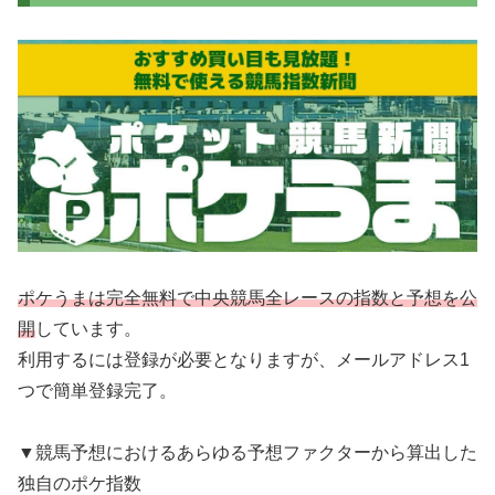
ポケうまは完全無料で中央競馬全レースの指数と予想を公
開
しています。
利用するには登録が必要となりますが、メールアドレス1
つで簡単登録完了。
▼競馬予想におけるあらゆる予想ファクターから算出した
独自のポケ指数