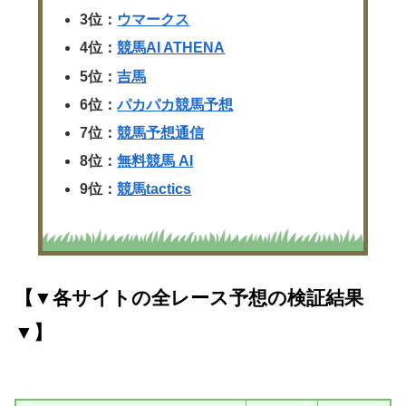
3位：
ウマークス
4位：
競馬AI ATHENA
5位：
吉馬
6位：
パカパカ競馬予想
7位：
競馬予想通信
8位：
無料競馬 AI
9位：
競馬tactics
【▼各サイトの全レース予想の検証結果
▼】