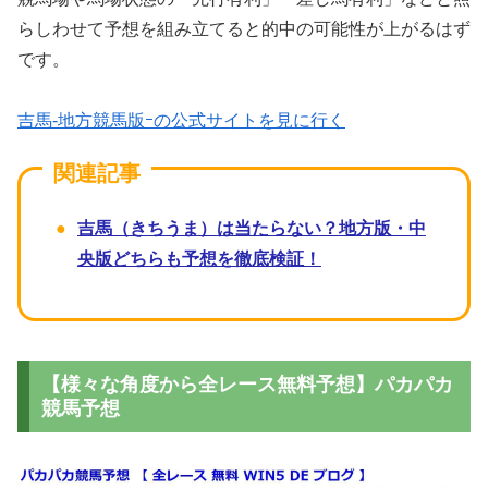
らしわせて予想を組み立てると的中の可能性が上がるはず
です。
吉馬-地方競馬版ｰの公式サイトを見に行く
吉馬（きちうま）は当たらない？地方版・中
央版どちらも予想を徹底検証！
【様々な角度から全レース無料予想】パカパカ
競馬予想