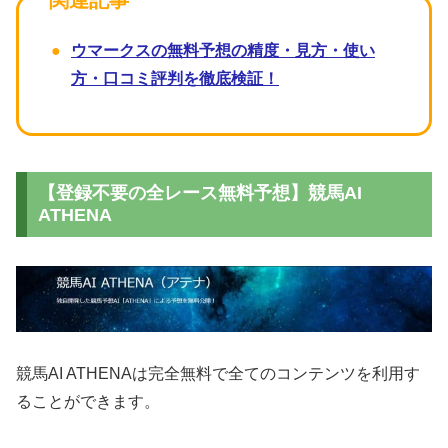
ウマークスの無料予想の精度・見方・使い
方・口コミ評判を徹底検証！
【登録不要の全レース無料予想】競馬AI
ATHENA
競馬AI ATHENAは完全無料で全てのコンテンツを利用す
ることができます。