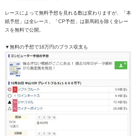
レースによって無料予想を見れる数は変わりますが、「本
紙予想」は全レース、「CP予想」は新馬戦を除く全レー
スを無料で公開。
▼無料の予想で16万円のプラス収支も