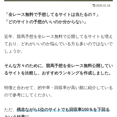
2025.01.16
「全レース無料で予想してるサイトは当たるの？」
「どのサイトの予想がいいのか分からない」
近年、競馬予想を全レース無料で公開してるサイトも増え
ており、どれがいいのか悩んでいる方も多いのではないで
しょうか。
そんな方々のために、競馬予想を全レース無料公開してい
るサイトを比較し、おすすめランキングを作成しました。
特徴と合わせて、的中率・回収率が高い順に紹介している
ので参考にしてください。
ただ、
残念ながら1位のサイトでも回収率100％を下回る
という結果に。