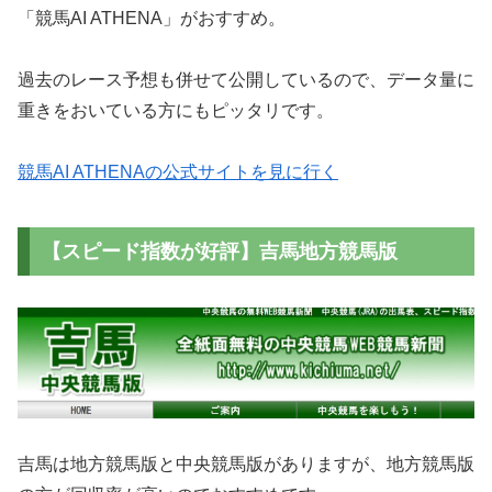
「競馬AI ATHENA」がおすすめ。
過去のレース予想も併せて公開しているので、データ量に
重きをおいている方にもピッタリです。
競馬AI ATHENAの公式サイトを見に行く
【スピード指数が好評】吉馬地方競馬版
吉馬は地方競馬版と中央競馬版がありますが、地方競馬版