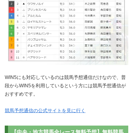
WIN5にも対応しているのは競馬予想通信だけなので、普
段からWIN5を利用しているという方には競馬予想通信が
おすすめです。
競馬予想通信の公式サイトを見に行く
【中央・地方競馬全レース無料予想】無料競馬