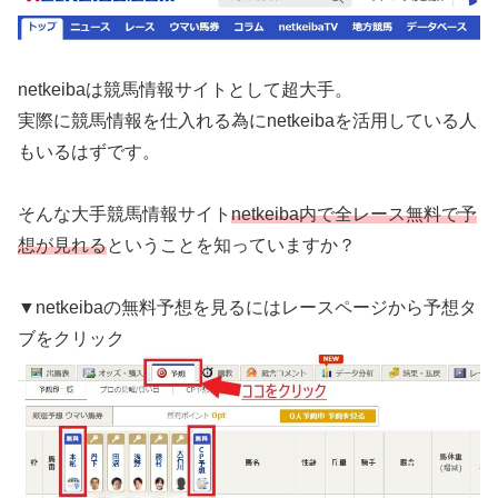
netkeibaは競馬情報サイトとして超大手。
実際に競馬情報を仕入れる為にnetkeibaを活用している人
もいるはずです。
そんな大手競馬情報サイト
netkeiba内で全レース無料で予
想が見れる
ということを知っていますか？
▼netkeibaの無料予想を見るにはレースページから予想タ
ブをクリック