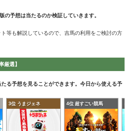
馬版の予想は当たるのか検証していきます。
ット等も解説しているので、吉馬の利用をご検討の方
率厳選】
当たる予想を見ることができます。今日から使える予
3位 うまジェネ
4位 超すごい競馬
5