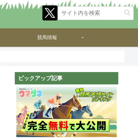
競馬情報
ピックアップ記事