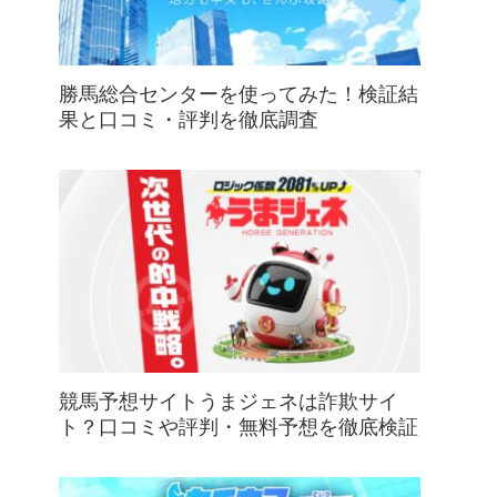
勝馬総合センターを使ってみた！検証結
果と口コミ・評判を徹底調査
競馬予想サイトうまジェネは詐欺サイ
ト？口コミや評判・無料予想を徹底検証