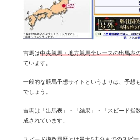
吉馬は
中央競馬・地方競馬全レースの出馬表
ています。
一般的な競馬予想サイトというよりは、予想も
でしょう。
吉馬は「出馬表」・「結果」・「スピード指
成されています。
スピード指数履歴とは最大5走分まで
のスピー