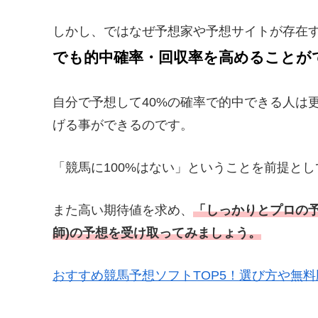
しかし、ではなぜ予想家や予想サイトが存在す
でも的中確率・回収率を高めることが
自分で予想して40%の確率で的中できる人は更
げる事ができるのです。
「競馬に100%はない」ということを前提と
また高い期待値を求め、
「しっかりとプロの
師)の予想を受け取ってみましょう。
おすすめ競馬予想ソフトTOP5！選び方や無