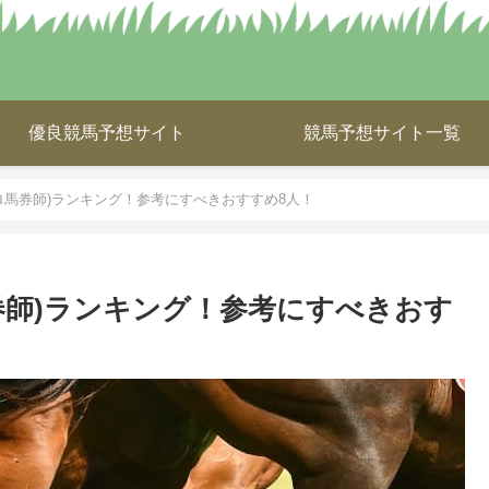
優良競馬予想サイト
競馬予想サイト一覧
ロ馬券師)ランキング！参考にすべきおすすめ8人！
券師)ランキング！参考にすべきおす