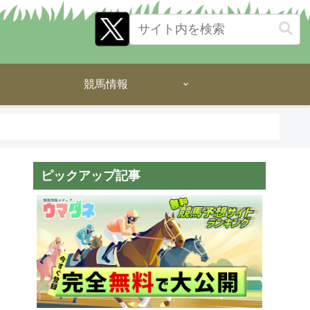
競馬情報
ピックアップ記事