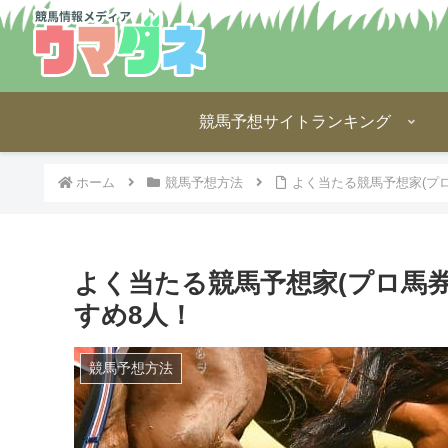
競馬予想サイトランキング
ホーム
競馬予想方法
よく当たる競馬予想家(プ
よく当たる競馬予想家(プロ馬
すめ8人！
競馬予想方法