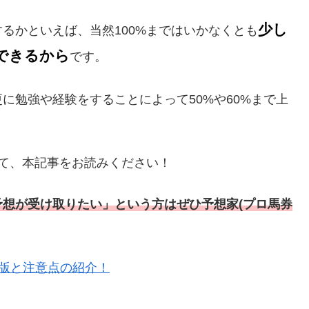
少し
るかといえば、当然100%まではいかなくとも
できるから
です。
に勉強や経験をすることによって50%や60%まで上
して、本記事をお読みください！
予想が受け取りたい」という方はぜひ予想家(プロ馬券
料版と注意点の紹介！