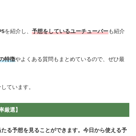
5
を紹介し、
予想をしているユーチューバー
も紹介
の特徴
やよくある質問もまとめているので、ぜひ最
介しています。
率厳選】
当たる予想を見ることができます。今日から使える予