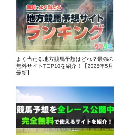
よく当たる地方競馬予想はどれ？最強の
無料サイトTOP10を紹介！【2025年5月
最新】