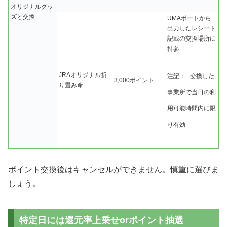
オリジナルグッ
ズと交換
UMAポートから
出力したレシート
記載の交換場所に
持参
JRAオリジナル折
注記： 交換した
3,000ポイント
り畳み傘
事業所で当日の利
用可能時間内に限
り有効
ポイント交換後はキャンセルができません。慎重に選びま
しょう。
特定日には還元率上乗せorポイント抽選