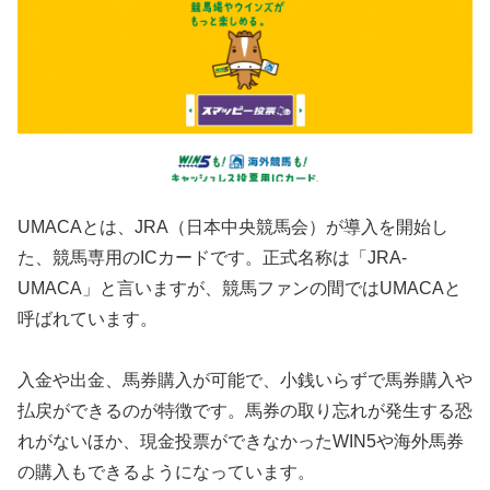
UMACAとは、JRA（日本中央競馬会）が導入を開始し
た、競馬専用のICカードです。正式名称は「JRA-
UMACA」と言いますが、競馬ファンの間ではUMACAと
呼ばれています。
入金や出金、馬券購入が可能で、小銭いらずで馬券購入や
払戻ができるのが特徴です。馬券の取り忘れが発生する恐
れがないほか、現金投票ができなかったWIN5や海外馬券
の購入もできるようになっています。