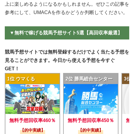
上に楽しめるようになるかもしれません。ぜひこの記事を
参考にして、UMACAを作るかどうか判断してください。
▼無料で稼げる競馬予想サイト5選【高回収率厳選】
競馬予想サイトでは無料登録するだけでよく当たる予想を
見ることができます。今日から使える予想を今すぐ
GET！
1位 ウマくる
2位 勝馬総合センター
3位
無料予想回収率460％
無料予想回収率450％
無
【的中実績】
【的中実績】