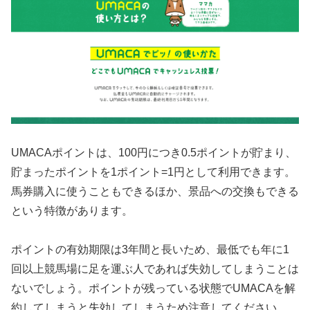
UMACAポイントは、100円につき0.5ポイントが貯まり、
貯まったポイントを1ポイント=1円として利用できます。
馬券購入に使うこともできるほか、景品への交換もできる
という特徴があります。
ポイントの有効期限は3年間と長いため、最低でも年に1
回以上競馬場に足を運ぶ人であれば失効してしまうことは
ないでしょう。ポイントが残っている状態でUMACAを解
約してしまうと失効してしまうため注意してください。