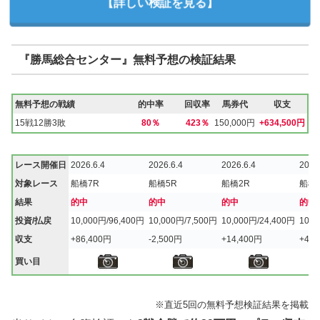
【詳しい検証を見る】
『勝馬総合センター』無料予想の検証結果
無料予想の戦績
的中率
回収率
馬券代
収支
15戦12勝3敗
80％
423％
150,000円
+634,500円
レース開催日
2026.6.4
2026.6.4
2026.6.4
2026
対象レース
船橋7R
船橋5R
船橋2R
船橋1
結果
的中
的中
的中
的中
投資/払戻
10,000円/96,400円
10,000円/7,500円
10,000円/24,400円
10,0
収支
+86,400円
-2,500円
+14,400円
+43,
買い目
※直近5回の無料予想検証結果を掲載