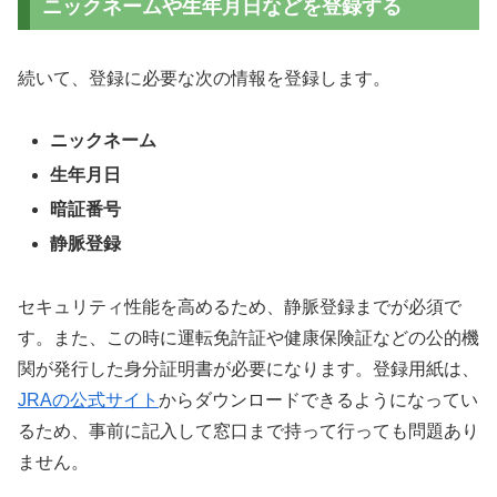
ニックネームや生年月日などを登録する
続いて、登録に必要な次の情報を登録します。
ニックネーム
生年月日
暗証番号
静脈登録
セキュリティ性能を高めるため、静脈登録までが必須で
す。また、この時に運転免許証や健康保険証などの公的機
関が発行した身分証明書が必要になります。登録用紙は、
JRAの公式サイト
からダウンロードできるようになってい
るため、事前に記入して窓口まで持って行っても問題あり
ません。