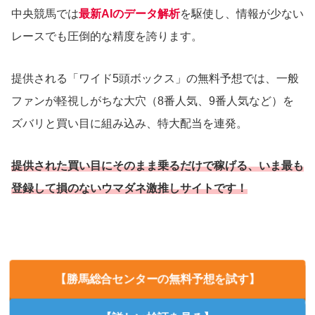
中央競馬では
最新AIのデータ解析
を駆使し、情報が少ない
レースでも圧倒的な精度を誇ります。
提供される「ワイド5頭ボックス」の無料予想では、一般
ファンが軽視しがちな大穴（8番人気、9番人気など）を
ズバリと買い目に組み込み、特大配当を連発。
提供された買い目にそのまま乗るだけで稼げる、いま最も
登録して損のないウマダネ激推しサイトです！
【勝馬総合センターの無料予想を試す】