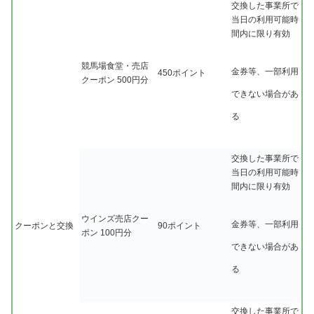
交換した事業所で
当日の利用可能時
間内に限り有効
競馬場食堂・売店
金券等、一部利用
450ポイント
クーポン 500円分
できない場合があ
る
交換した事業所で
当日の利用可能時
間内に限り有効
ウインズ売店クー
金券等、一部利用
クーポンと交換
90ポイント
ポン 100円分
できない場合があ
る
交換した事業所で