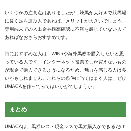
いくつかの注意点はありましたが、競馬が大好きで競馬場
に良く足を運ぶ人であれば、メリットが大きいでしょう。
専用端末での入出金や残高確認に不満を感じていない人で
あればなおさらおすすめです。
特におすすめな人は、WIN5や海外馬券を購入したいと思
っている人です。インターネット投票でしか買えないもの
が現金で購入できるようになるため、魅力を感じる人は多
いかもしれません。これらの条件に当てはまる人は、ぜひ
UMACAを作ってみてはいかがでしょうか。
まとめ
UMACAは、馬券レス・現金レスで馬券購入ができるだけ