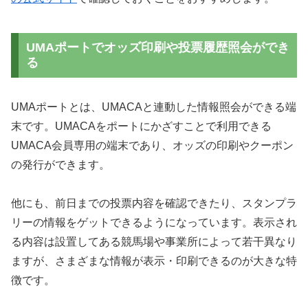
UMAポートでオッズ印刷や投票履歴照会ができ
る
UMAポートとは、UMACAと連動した情報照会ができる端
末です。UMACAをポートにかざすことで利用できる
UMACA会員専用の端末であり、オッズの印刷やクーポン
の発行ができます。
他にも、前日までの投票内容を確認できたり、スタンプラ
リーの情報をゲットできるようになっています。表示され
る内容は設置してある競馬場や事業所によって若干異なり
ますが、さまざまな情報が表示・印刷できるのが大きな特
徴です。