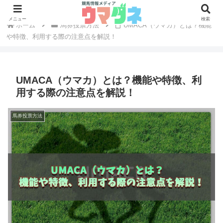
メニュー
検索
ホーム
馬券投票方法
UMACA（ウマカ）とは？機能
や特徴、利用する際の注意点を解説！
UMACA（ウマカ）とは？機能や特徴、利
用する際の注意点を解説！
馬券投票方法