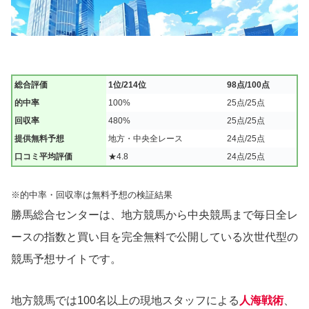
総合評価
1位/214位
98点/100点
的中率
100%
25点/25点
回収率
480%
25点/25点
提供無料予想
地方・中央全レース
24点/25点
口コミ平均評価
★4.8
24点/25点
※的中率・回収率は無料予想の検証結果
勝馬総合センターは、地方競馬から中央競馬まで毎日全レ
ースの指数と買い目を完全無料で公開している次世代型の
競馬予想サイトです。
地方競馬では100名以上の現地スタッフによる
人海戦術
、