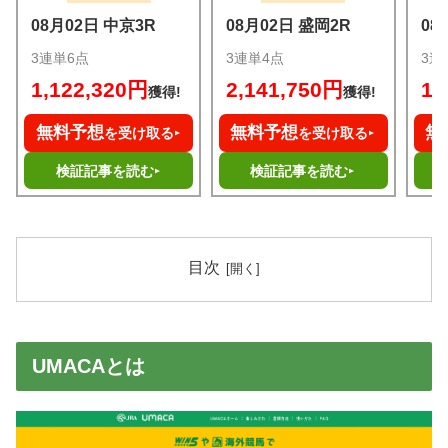
08月02日 中京3R
08月02日 盛岡2R
08
3連単6点
3連単4点
3連
1,122,320円
2,141,750円
1,
獲得!
獲得!
無料予想
無料予想
無
を受け取る
を受け取る
検証記事を読む
検証記事を読む
目次
UMACAとは