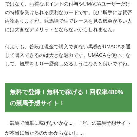
ではなく、お得なポイントの付与やUMACAユーザーだけ
の特権を受けられる便利なカードです。使い勝手には賛否
両論ありますが、競馬場で生でレースを見る機会が多い人
には大きなデメリットとならないかもしれません。
何よりも、普段は現金で購入できない馬券がUMACAを通
じて購入できるのは大きな魅力です。UMACAを使いこな
して、競馬をより一層楽しめるようになると良いですね。
無料で登録！無料で稼げる！回収率480%
の競馬予想サイト！
「競馬で簡単に稼げないかな...」「どこの競馬予想サイト
が本当に当たるのかわからないし...」