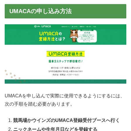
UMACAの申し込み方法
UMACAを申し込んで実際に使用できるようにするには、
次の手順を踏む必要があります。
競馬場かウインズのUMACA登録受付ブースへ行く
ニックネームや生年月日などを登録する