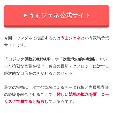
うまジェネ公式サイト
今回、ウマダネで検証するのは
うまジェネ
という競馬予想
サイトです。
「
ロジック係数2081%UP
」や「
次世代の的中戦略
」とい
った強烈な言葉を掲げ、独自の最新テクノロジーに対する
絶対的な自信をのぞかせるこのサイト。
最大の特徴は、次世代型AIによるデータ解析と専属馬券師
の経験を融合させることで、
難しい競馬の概念を覆しロー
リスクで勝てると断言
している点です。