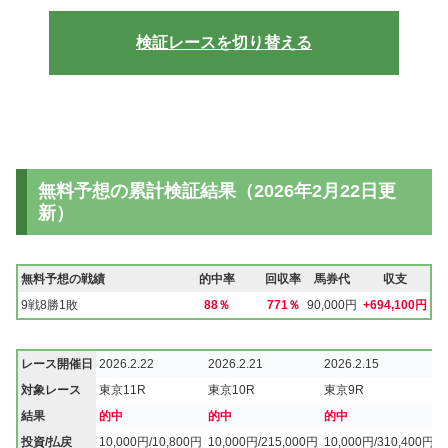
検証レースを切り替える
無料予想の累計検証結果（2026年2月22日更
新）
無料予想の戦績
的中率
回収率
馬券代
収支
9戦8勝1敗
88％
771％
90,000円
+694,100円
レース開催日
2026.2.22
2026.2.21
2026.2.15
2
対象レース
東京11R
東京10R
東京9R
結果
的中
的中
的中
投資/払戻
10,000円/10,800円
10,000円/215,000円
10,000円/310,400円
1