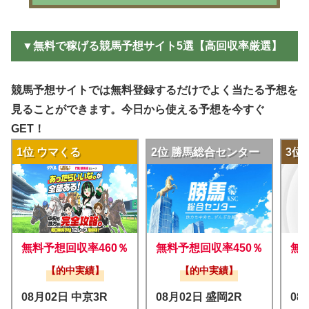
▼無料で稼げる競馬予想サイト5選【高回収率厳選】
競馬予想サイトでは無料登録するだけでよく当たる予想を
見ることができます。今日から使える予想を今すぐ
GET！
1位 ウマくる
2位 勝馬総合センター
3位
無料予想回収率460％
無料予想回収率450％
無
【的中実績】
【的中実績】
08月02日 中京3R
08月02日 盛岡2R
08