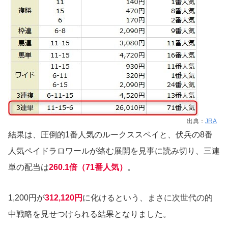
出典：
JRA
結果は、圧倒的1番人気のルークススペイと、伏兵の8番
人気ペイドラロワールが絡む展開を見事に読み切り、三連
単の配当は
260.1倍（71番人気）
。
1,200円が
312,120円
に化けるという、まさに次世代の的
中戦略を見せつけられる結果となりました。