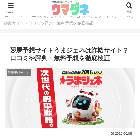
メニュー
検索
ホーム
競馬予想サイト
競馬予想サイトうまジェネは
詐欺サイト？口コミや評判・無料予想を徹底検証
競馬予想サイトうまジェネは詐欺サイト？
口コミや評判・無料予想を徹底検証
競馬予想サイト
2026.06.08