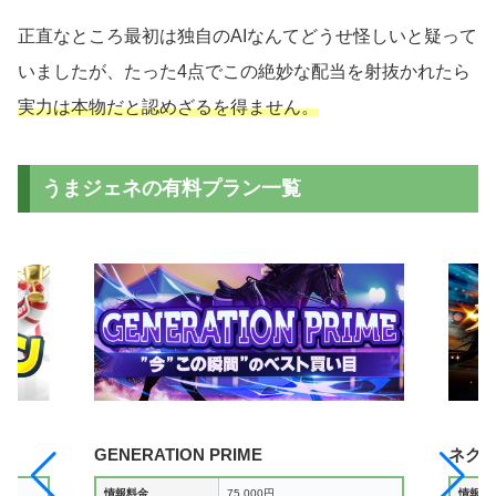
正直なところ最初は独自のAIなんてどうせ怪しいと疑って
いましたが、たった4点でこの絶妙な配当を射抜かれたら
実力は本物だと認めざるを得ません。
うまジェネの有料プラン一覧
GENERATION PRIME
ネク
情報料金
75,000円
情報料