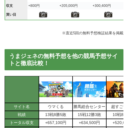
収支
+800円
+205,000円
+300,400円
+
買い目
※直近5回の無料予想検証結果を掲載
うまジェネの無料予想を他の競馬予想サイ
トと徹底比較！
サイト名
ウマくる
勝馬総合センター
超すごい
戦績
13戦8勝5敗
15戦12勝3敗
10戦8勝
トータル収支
+657,100円
+634,500円
+520,0