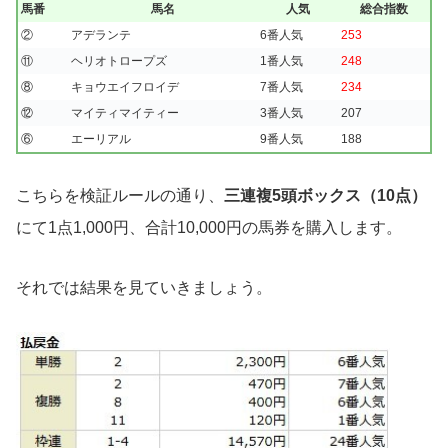
馬番
馬名
人気
総合指数
②
アデランテ
6番人気
253
⑪
ヘリオトロープズ
1番人気
248
⑧
キョウエイフロイデ
7番人気
234
⑫
マイティマイティー
3番人気
207
⑥
エーリアル
9番人気
188
こちらを検証ルールの通り、
三連複5頭ボックス（10点）
にて1点1,000円、合計10,000円の馬券を購入します。
それでは結果を見ていきましょう。