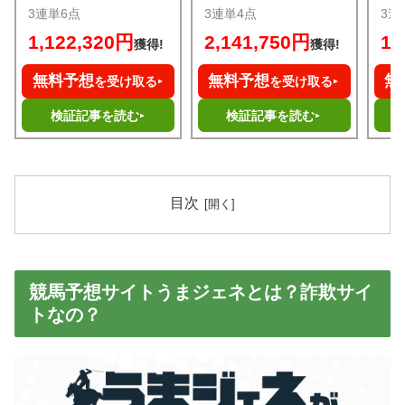
3連単6点
3連単4点
3連
1,122,320円
2,141,750円
1,
獲得!
獲得!
無料予想
無料予想
無
を受け取る
を受け取る
検証記事を読む
検証記事を読む
目次
競馬予想サイトうまジェネとは？詐欺サイ
トなの？