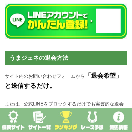
うまジェネの退会方法
「退会希望」
サイト内のお問い合わせフォームから
と送信するだけ。
または、公式LINEをブロックするだけでも実質的な退会
状態となります。
しつこい引き留めや、退会後の迷惑メールなどの心配もな