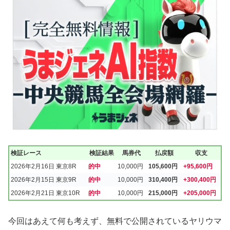
検証レース
検証結果
馬券代
払戻額
収支
2026年2月16日 東京8R
的中
10,000円
105,600円
+95,600円
2026年2月15日 東京9R
的中
10,000円
310,400円
+300,400円
2026年2月21日 東京10R
的中
10,000円
215,000円
+205,000円
今回はあえて何も考えず、無料で公開されているヤリウマ