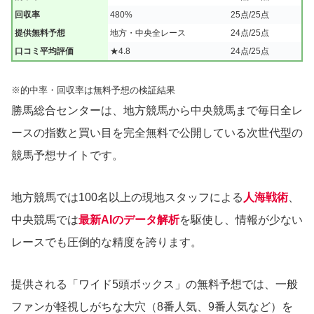
回収率
480%
25点/25点
提供無料予想
地方・中央全レース
24点/25点
口コミ平均評価
★4.8
24点/25点
※的中率・回収率は無料予想の検証結果
勝馬総合センターは、地方競馬から中央競馬まで毎日全レ
ースの指数と買い目を完全無料で公開している次世代型の
競馬予想サイトです。
地方競馬では100名以上の現地スタッフによる
人海戦術
、
中央競馬では
最新AIのデータ解析
を駆使し、情報が少ない
レースでも圧倒的な精度を誇ります。
提供される「ワイド5頭ボックス」の無料予想では、一般
ファンが軽視しがちな大穴（8番人気、9番人気など）を