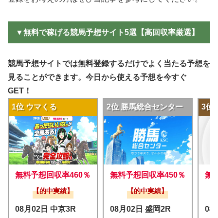
▼無料で稼げる競馬予想サイト5選【高回収率厳選】
競馬予想サイトでは無料登録するだけでよく当たる予想を
見ることができます。今日から使える予想を今すぐ
GET！
1位 ウマくる
2位 勝馬総合センター
3位
無料予想回収率460％
無料予想回収率450％
無
【的中実績】
【的中実績】
08月02日 中京3R
08月02日 盛岡2R
08