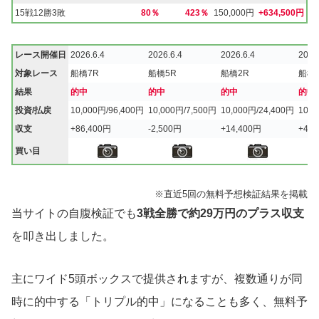
15戦12勝3敗
80％
423％
150,000円
+634,500円
レース開催日
2026.6.4
2026.6.4
2026.6.4
2026
対象レース
船橋7R
船橋5R
船橋2R
船橋1
結果
的中
的中
的中
的中
投資/払戻
10,000円/96,400円
10,000円/7,500円
10,000円/24,400円
10,0
収支
+86,400円
-2,500円
+14,400円
+43,
買い目
※直近5回の無料予想検証結果を掲載
当サイトの自腹検証でも
3戦全勝で約29万円のプラス収支
を叩き出しました。
主にワイド5頭ボックスで提供されますが、複数通りが同
時に的中する「トリプル的中」になることも多く、無料予