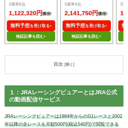
3連単6点
3連単4点
3連
1,122,320円
2,141,750円
1,
獲得!
獲得!
無料予想
無料予想
無
を受け取る
を受け取る
検証記事を読む
検証記事を読む
目次
１：JRAレーシングビュアーとはJRA公式
の動画配信サービス
JRAレーシングビュアーは1984年からのG1レースと2002
年以降の全レースを月額500円(税込540円)で閲覧できる