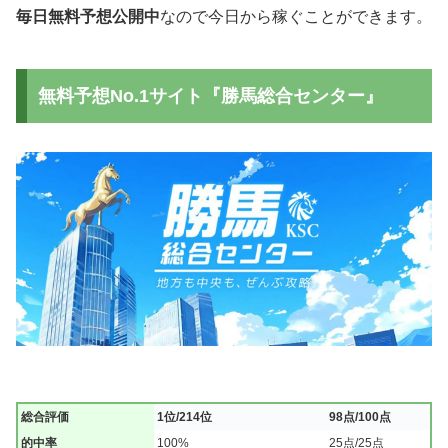
毎日無料予想公開中
なので今日から稼ぐことができます。
無料予想No.1サイト『勝馬総合センター』
総合評価
1位/214位
98点/100点
的中率
100%
25点/25点