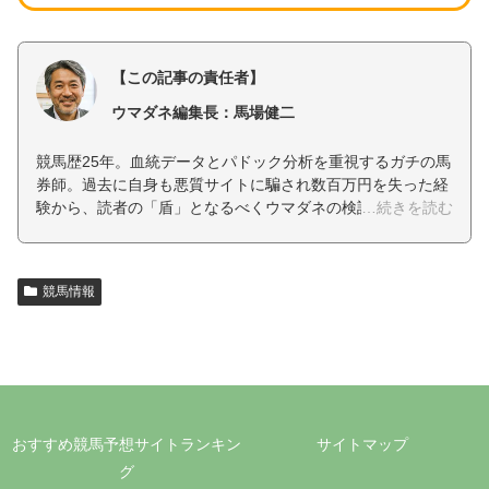
【この記事の責任者】
ウマダネ編集長：馬場健二
競馬歴25年。血統データとパドック分析を重視するガチの馬
券師。過去に自身も悪質サイトに騙され数百万円を失った経
験から、読者の「盾」となるべくウマダネの検証責任者を務
める。「勝てない悪質サイトは容赦なく晒す」をモットー
に、完全自腹での証拠（エビデンス）付きリアル検証を徹底
している。
監修者情報ページはこちら
競馬情報
おすすめ競馬予想サイトランキン
サイトマップ
グ