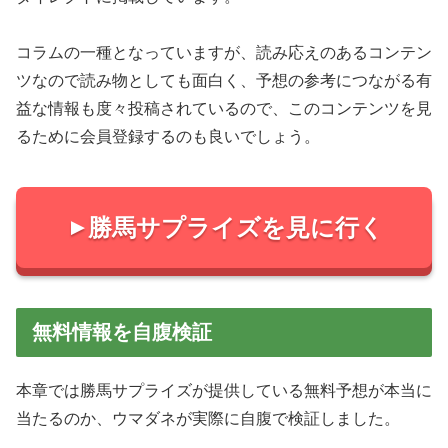
コラムの一種となっていますが、読み応えのあるコンテン
ツなので読み物としても面白く、予想の参考につながる有
益な情報も度々投稿されているので、このコンテンツを見
るために会員登録するのも良いでしょう。
勝馬サプライズを見に行く
無料情報を自腹検証
本章では勝馬サプライズが提供している無料予想が本当に
当たるのか、ウマダネが実際に自腹で検証しました。