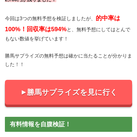
的中率は
今回は3つの無料予想を検証しましたが、
100%！回収率は594%
と、無料予想にしてはとんで
もない数値を挙げています！
勝馬サプライズの無料予想は確かに当たることが分かりま
した！！
勝馬サプライズを見に行く
有料情報を自腹検証！