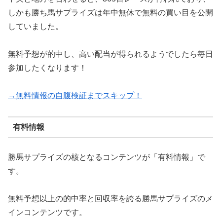
しかも勝ち馬サプライズは年中無休で無料の買い目を公開
していました。
無料予想が的中し、高い配当が得られるようでしたら毎日
参加したくなります！
→無料情報の自腹検証までスキップ！
有料情報
勝馬サプライズの核となるコンテンツが「有料情報」で
す。
無料予想以上の的中率と回収率を誇る勝馬サプライズのメ
インコンテンツです。