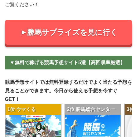
ご覧ください！
勝馬サプライズを見に行く
▼無料で稼げる競馬予想サイト5選【高回収率厳選】
競馬予想サイトでは無料登録するだけでよく当たる予想を
見ることができます。今日から使える予想を今すぐ
GET！
1位 ウマくる
2位 勝馬総合センター
3位