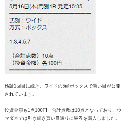
検証1回目に続き、ワイドの5頭ボックスで買い目が公開
されています。
投資金額も1点100円、合計点数は10点となっており、ウ
マダネでは引き続き買い目通りに馬券を購入しました。