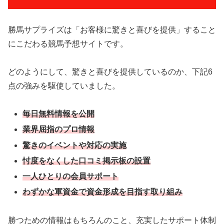
勝馬サプライズは「お客様に驚きと喜びを提供」すること
にこだわる競馬予想サイトです。
どのようにして、驚きと喜びを提供しているのか、下記6
点の強みを駆使していました。
毎日無料情報を公開
業界屈指のプロ情報
驚きのイベントや対応の実施
忖度をなくした口コミ掲示板の設置
一人ひとりの会員サポート
わずかな軍資金で資金形成を目指す取り組み
勝つための情報はもちろんのこと、充実したサポート体制