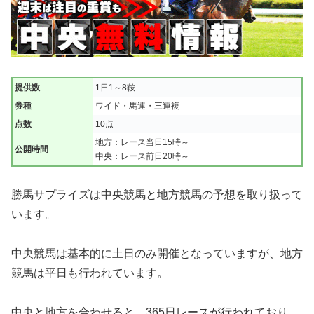
提供数
1日1～8鞍
券種
ワイド・馬連・三連複
点数
10点
地方：レース当日15時～
公開時間
中央：レース前日20時～
勝馬サプライズは中央競馬と地方競馬の予想を取り扱って
います。
中央競馬は基本的に土日のみ開催となっていますが、地方
競馬は平日も行われています。
中央と地方を合わせると、365日レースが行われており、