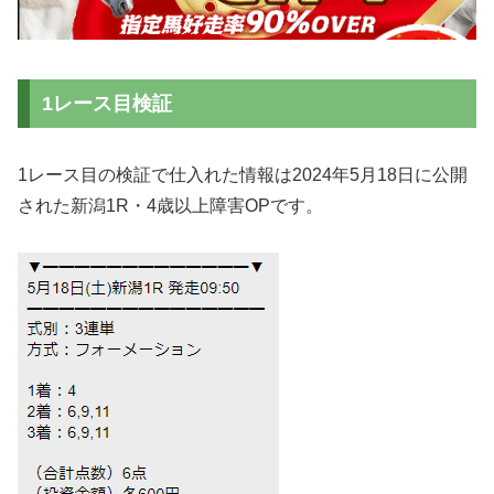
1レース目検証
1レース目の検証で仕入れた情報は2024年5月18日に公開
された新潟1R・4歳以上障害OPです。