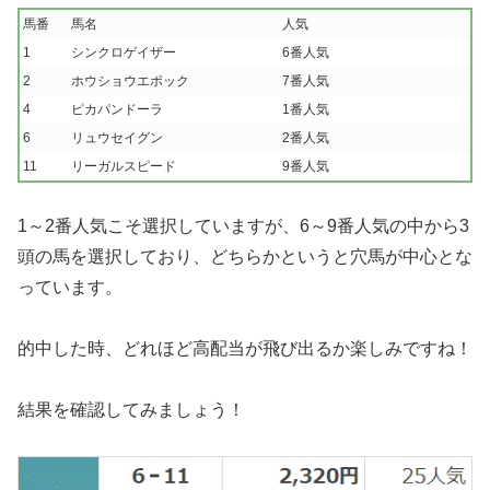
馬番
馬名
人気
1
シンクロゲイザー
6番人気
2
ホウショウエポック
7番人気
4
ピカパンドーラ
1番人気
6
リュウセイグン
2番人気
11
リーガルスピード
9番人気
1～2番人気こそ選択していますが、6～9番人気の中から3
頭の馬を選択しており、どちらかというと穴馬が中心とな
っています。
的中した時、どれほど高配当が飛び出るか楽しみですね！
結果を確認してみましょう！