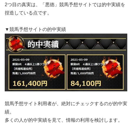
2つ目の真実は、「悪徳」競馬予想サイトでは的中実績を
捏造している点です。
▼競馬予想サイトの的中実績
競馬予想サイト利用者が、絶対にチェックするのが的中実
績。
多くの人が的中実績を見て、情報の利用を検討します。