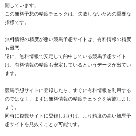
開しています。
この無料予想の精度チェックは、失敗しないための重要な
指標です。
無料情報の精度が悪い競馬予想サイトは、有料情報の精度
も最悪。
逆に、無料情報で安定して的中している競馬予想サイト
は、有料情報の精度も安定しているというデータが出てい
ます。
競馬予想サイトに登録したら、すぐに有料情報を利用する
のではなく、まずは無料情報の精度チェックを実施しまし
ょう。
同時に複数サイトに登録しおけば、より精度の高い競馬予
想サイトを見抜くことが可能です。