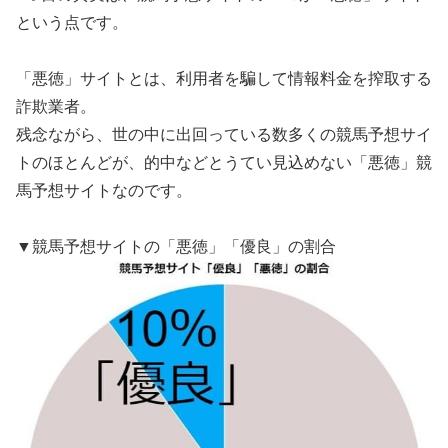
という点です。
「悪徳」サイトとは、利用者を騙して情報料金を搾取する
詐欺業者。
残念ながら、世の中に出回っている数多くの競馬予想サイ
トのほとんどが、的中などとうてい見込めない「悪徳」競
馬予想サイトなのです。
▼競馬予想サイトの「悪徳」「優良」の割合