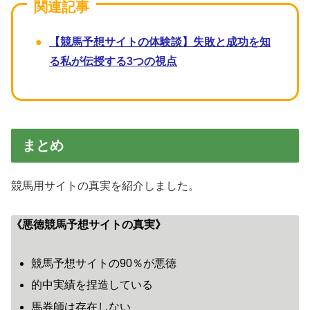
【競馬予想サイトの体験談】失敗と成功を知
る私が伝授する3つの視点
まとめ
競馬用サイトの真実を紹介しました。
《悪徳競馬予想サイトの真実》
競馬予想サイトの90％が悪徳
的中実績を捏造している
馬券師は存在しない