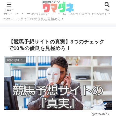
メニュー
検索
ホーム
競馬予想サイト
【競馬予想サイトの真実】3
つのチェックで10％の優良を見極めろ！
【競馬予想サイトの真実】3つのチェック
で10％の優良を見極めろ！
競馬予想サイト
2024.07.17