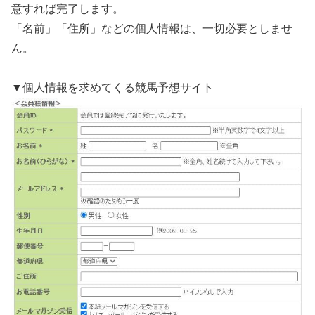
意すれば完了します。
「名前」「住所」などの個人情報は、一切必要としませ
ん。
▼個人情報を求めてくる競馬予想サイト