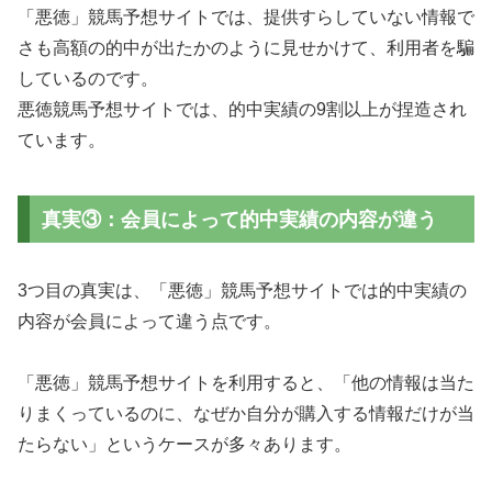
「悪徳」競馬予想サイトでは、提供すらしていない情報で
さも高額の的中が出たかのように見せかけて、利用者を騙
しているのです。
悪徳競馬予想サイトでは、的中実績の9割以上が捏造され
ています。
真実③：会員によって的中実績の内容が違う
3つ目の真実は、「悪徳」競馬予想サイトでは的中実績の
内容が会員によって違う点です。
「悪徳」競馬予想サイトを利用すると、「他の情報は当た
りまくっているのに、なぜか自分が購入する情報だけが当
たらない」というケースが多々あります。