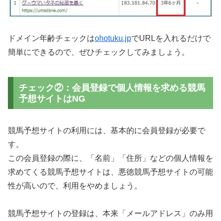
ドメイン年齢チェックは
ohotuku.jp
でURLを入れるだけで
簡単にできるので、ぜひチェックしてみましょう。
チェック②：会員登録で個人情報を求める競馬
予想サイトはNG
競馬予想サイトの利用には、基本的に会員登録が必要で
す。
この会員登録の際に、「名前」「住所」などの個人情報を
求めてくる競馬予想サイトは、悪徳競馬予想サイトの可能
性が高いので、利用をやめましょう。
競馬予想サイトの登録は、本来「メールアドレス」のみ用