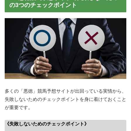
の3つのチェックポイント
多くの「悪徳」競馬予想サイトが出回っている実情から、
失敗しないためのチェックポイントを身に着けておくこと
が重要です。
《失敗しないためのチェックポイント》