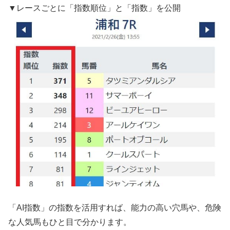
▼レースごとに「指数順位」と「指数」を公開
「AI指数」の指数を活用すれば、能力の高い穴馬や、危険
な人気馬もひと目で分かります。