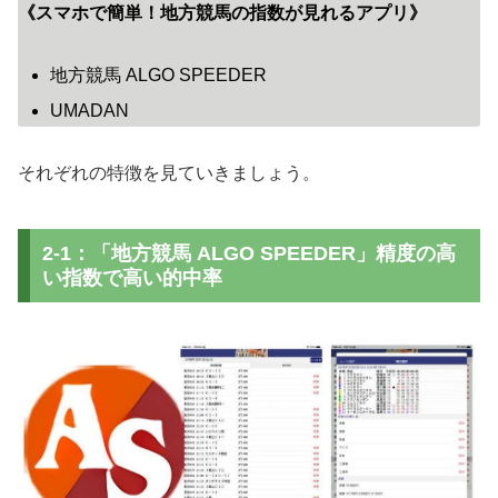
《スマホで簡単！地方競馬の指数が見れるアプリ》
地方競馬 ALGO SPEEDER
UMADAN
それぞれの特徴を見ていきましょう。
2-1：「地方競馬 ALGO SPEEDER」精度の高
い指数で高い的中率