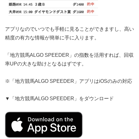
アプリなのでいつでも手軽に見ることができますし、高い
精度の有力な情報が簡単に手に入ります。
「地方競馬ALGO SPEEDER」の指数を活用すれば、回収
率UPの大きな助けとなるはずです。
※「地方競馬ALGO SPEEDER」アプリはiOSのみの対応
▼「地方競馬ALGO SPEEDER」をダウンロード