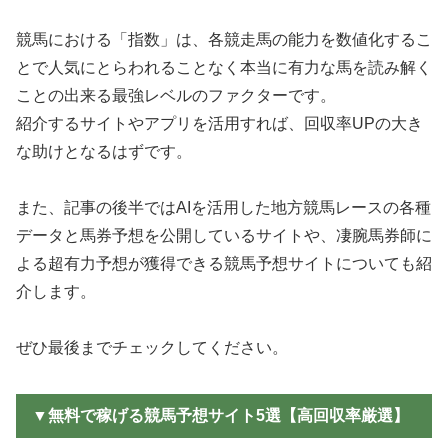
競馬における「指数」は、各競走馬の能力を数値化するこ
とで人気にとらわれることなく本当に有力な馬を読み解く
ことの出来る最強レベルのファクターです。
紹介するサイトやアプリを活用すれば、回収率UPの大き
な助けとなるはずです。
また、記事の後半ではAIを活用した地方競馬レースの各種
データと馬券予想を公開しているサイトや、凄腕馬券師に
よる超有力予想が獲得できる競馬予想サイトについても紹
介します。
ぜひ最後までチェックしてください。
▼無料で稼げる競馬予想サイト5選【高回収率厳選】