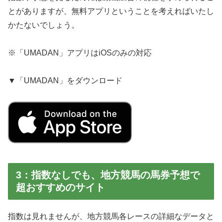
とがありますが、無料アプリということを考えればいたし
かたないでしょう。
※「UMADAN」アプリはiOSのみの対応
▼「UMADAN」をダウンロード
3：指数なしでも、地方競馬の馬券予想で
超おすすめのサイト
指数は見れませんが、地方競馬各レースの詳細なデータと