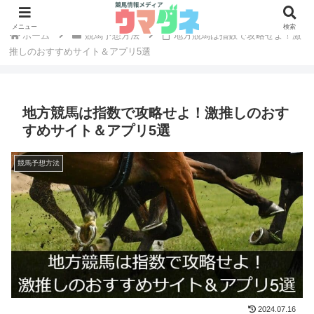
メニュー
検索
ホーム
競馬予想方法
地方競馬は指数で攻略せよ！激
推しのおすすめサイト＆アプリ5選
地方競馬は指数で攻略せよ！激推しのおす
すめサイト＆アプリ5選
競馬予想方法
2024.07.16