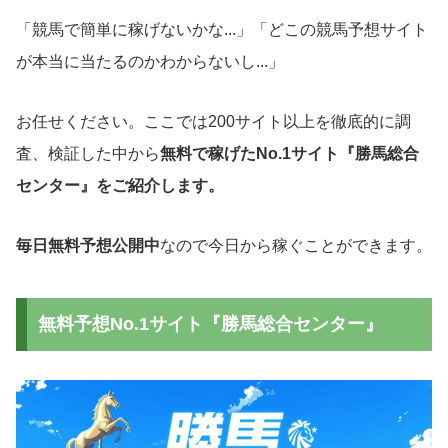
「競馬で簡単に稼げないかな...」「どこの競馬予想サイト
が本当に当たるのかわからないし...」
お任せください。ここでは200サイト以上を徹底的に調
査、検証した中から
無料で稼げたNo.1サイト『勝馬総合
センター』をご紹介します。
毎日無料予想公開中
なので今日から稼ぐことができます。
無料予想No.1サイト『勝馬総合センター』