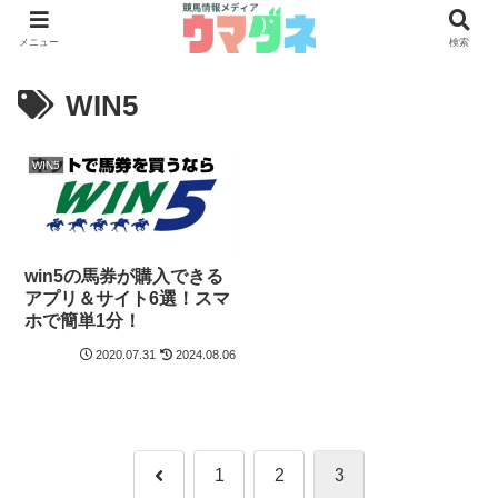
メニュー
検索
WIN5
WIN5
win5の馬券が購入できる
アプリ＆サイト6選！スマ
ホで簡単1分！
2020.07.31
2024.08.06
前
1
2
3