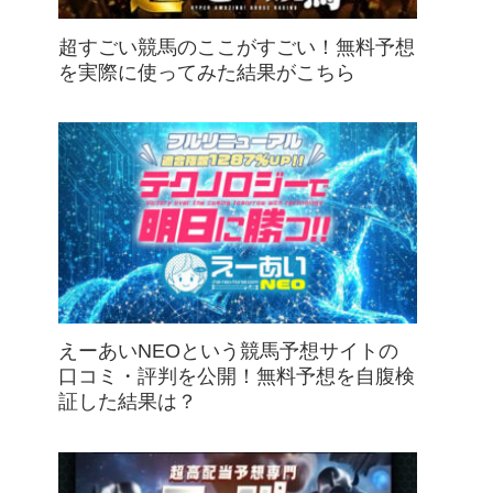
超すごい競馬のここがすごい！無料予想
を実際に使ってみた結果がこちら
えーあいNEOという競馬予想サイトの
口コミ・評判を公開！無料予想を自腹検
証した結果は？