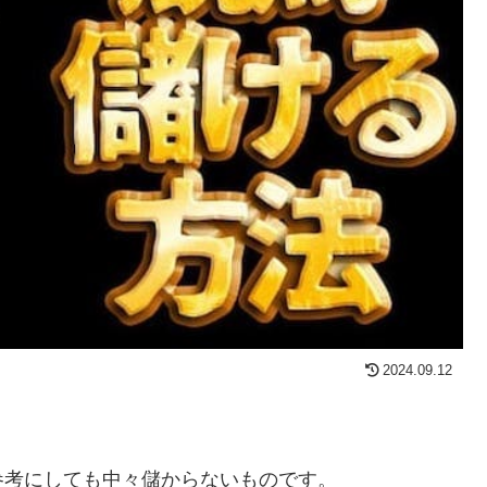
2024.09.12
参考にしても中々儲からないものです。