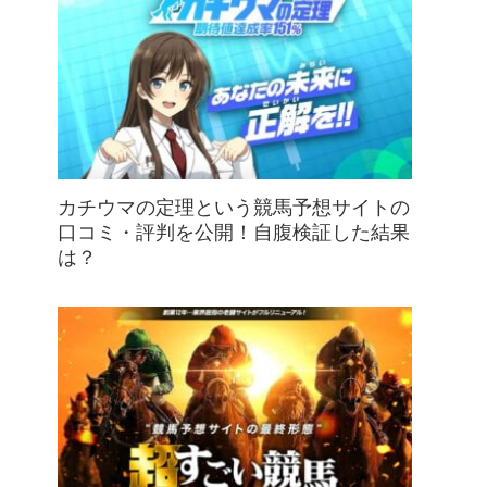
カチウマの定理という競馬予想サイトの
口コミ・評判を公開！自腹検証した結果
は？