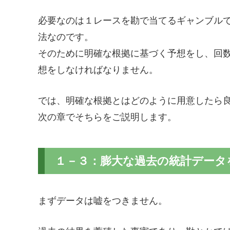
必要なのは１レースを勘で当てるギャンブル
法なのです。
そのために明確な根拠に基づく予想をし、回
想をしなければなりません。
では、明確な根拠とはどのように用意したら
次の章でそちらをご説明します。
１－３：膨大な過去の統計データ
まずデータは嘘をつきません。