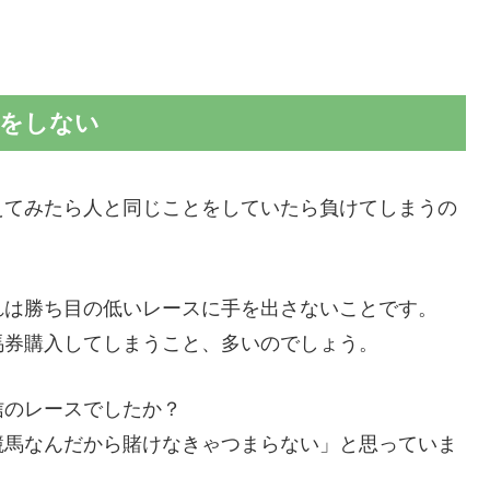
ルをしない
えてみたら人と同じことをしていたら負けてしまうの
れは勝ち目の低いレースに手を出さないことです。
馬券購入してしまうこと、多いのでしょう。
信のレースでしたか？
競馬なんだから賭けなきゃつまらない」と思っていま