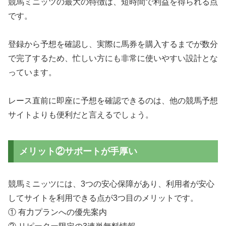
競馬ミニッツの最大の特徴は、短時間で利益を得られる点
です。
登録から予想を確認し、実際に馬券を購入するまでが数分
で完了するため、忙しい方にも非常に使いやすい設計とな
っています。
レース直前に即座に予想を確認できるのは、他の競馬予想
サイトよりも便利だと言えるでしょう。
メリット②サポートが手厚い
競馬ミニッツには、3つの安心保障があり、利用者が安心
してサイトを利用できる点が3つ目のメリットです。
① 有力プランへの優先案内