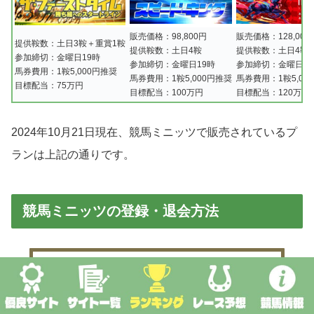
販売価格：98,800円
販売価格：128,000
提供鞍数：土日3鞍＋重賞1鞍
提供鞍数：土日4鞍
提供鞍数：土日4鞍
参加締切：金曜日19時
参加締切：金曜日19時
参加締切：金曜日19
馬券費用：1鞍5,000円推奨
馬券費用：1鞍5,000円推奨
馬券費用：1鞍5,00
目標配当：75万円
目標配当：100万円
目標配当：120万円
2024年10月21日現在、競馬ミニッツで販売されているプ
ランは上記の通りです。
競馬ミニッツの登録・退会方法
競馬ミニッツ公式サイト
にアクセス
PCの方は登録フォームのQRコードをス
マホで読みこむ