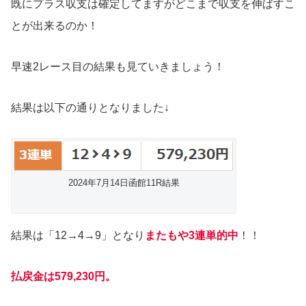
既にプラス収支は確定してますがどこまで収支を伸ばすこ
とが出来るのか！
早速2レース目の結果も見ていきましょう！
結果は以下の通りとなりました↓
2024年7月14日函館11R結果
結果は「12→4→9」となり
またもや3連単的中
！！
払戻金は579,230円。