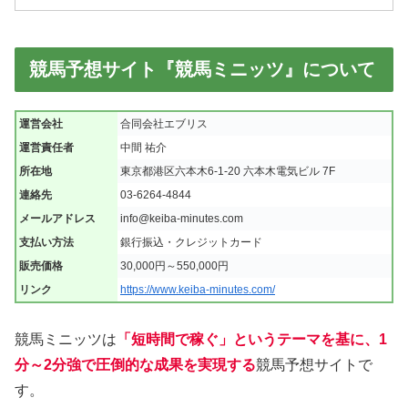
競馬予想サイト『競馬ミニッツ』について
運営会社
合同会社エブリス
運営責任者
中間 祐介
所在地
東京都港区六本木6-1-20 六本木電気ビル 7F
連絡先
03-6264-4844
メールアドレス
info@keiba-minutes.com
支払い方法
銀行振込・クレジットカード
販売価格
30,000円～550,000円
リンク
https://www.keiba-minutes.com/
競馬ミニッツは
「短時間で稼ぐ」というテーマを基に、1
分～2分強で圧倒的な成果を実現する
競馬予想サイトで
す。