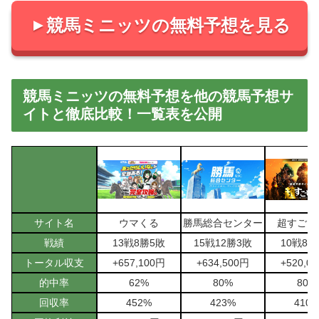
競馬ミニッツの無料予想を見る
競馬ミニッツの無料予想を他の競馬予想サ
イトと徹底比較！一覧表を公開
サイト名
ウマくる
勝馬総合センター
超すごい
戦績
13戦8勝5敗
15戦12勝3敗
10戦8勝
トータル収支
+657,100円
+634,500円
+520,0
的中率
62%
80%
80%
回収率
452%
423%
410