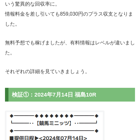
いう驚異的な回収率に。
情報料金を差し引いても859,030円のプラス収支となりま
した。
無料予想でも稼げましたが、有料情報はレベルが違いまし
た。
それぞれの詳細を見ていきましょう。
検証①：2024年7月14日 福島10R