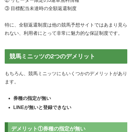
② リピーター限定の3連単無料情報
③ 目標配当未達時の全額返還制度
特に、全額返還制度は他の競馬予想サイトではあまり見ら
れない、利用者にとって非常に魅力的な保証制度です。
競馬ミニッツの2つのデメリット
もちろん、競馬ミニッツにもいくつかのデメリットがあり
ます。
券種の指定が無い
LINEが無いと登録できない
デメリット①券種の指定が無い