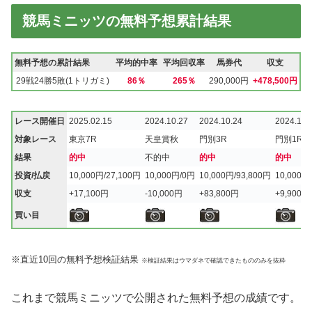
競馬ミニッツの無料予想累計結果
無料予想の累計結果
平均的中率
平均回収率
馬券代
収支
29戦24勝5敗(1トリガミ)
86％
265％
290,000円
+478,500円
レース開催日
2025.02.15
2024.10.27
2024.10.24
2024.10.
対象レース
東京7R
天皇賞秋
門別3R
門別1R
結果
的中
不的中
的中
的中
投資/払戻
10,000円/27,100円
10,000円/0円
10,000円/93,800円
10,000円
収支
+17,100円
-10,000円
+83,800円
+9,900円
買い目
※直近10回の無料予想検証結果
※検証結果はウマダネで確認できたもののみを抜粋
これまで競馬ミニッツで公開された無料予想の成績です。