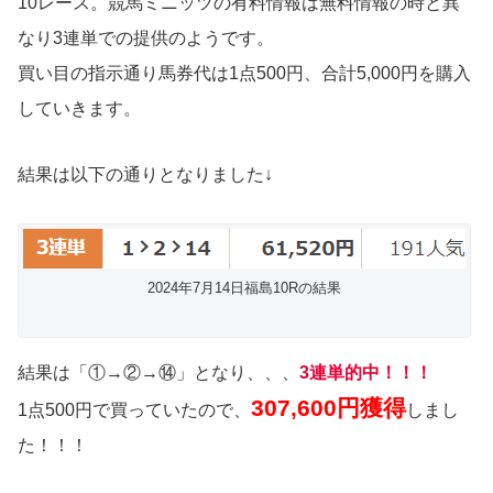
10レース。競馬ミニッツの有料情報は無料情報の時と異
なり3連単での提供のようです。
買い目の指示通り馬券代は1点500円、合計5,000円を購入
していきます。
結果は以下の通りとなりました↓
2024年7月14日福島10Rの結果
結果は「①→②→⑭」となり、、、
3連単的中！！！
307,600円獲得
1点500円で買っていたので、
しまし
た！！！