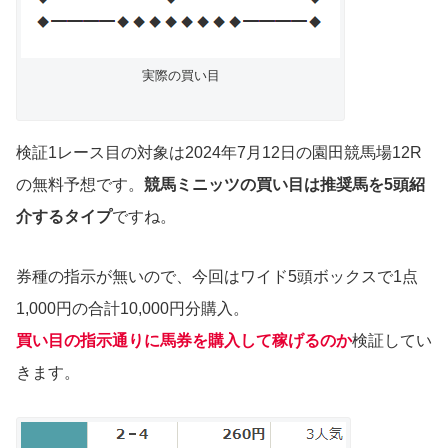
実際の買い目
検証1レース目の対象は2024年7月12日の園田競馬場12R
の無料予想です。
競馬ミニッツの買い目は推奨馬を5頭紹
介するタイプ
ですね。
券種の指示が無いので、今回はワイド5頭ボックスで1点
1,000円の合計10,000円分購入。
買い目の指示通りに馬券を購入して稼げるのか
検証してい
きます。