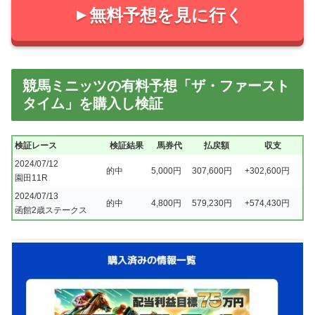
無料予想を見に行く
競馬ミニッツの有料予想「ザ・ファースト
タイム」を購入し検証
検証レース
検証結果
馬券代
払戻額
収支
2024/07/12
的中
5,000円
307,600円
+302,600円
園田11R
2024/07/13
的中
4,800円
579,230円
+574,430円
函館2歳ステークス