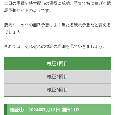
土日の重賞で特大配当の獲得に成功。重賞で特に稼げる競
馬予想サイトのようです。
競馬ミニッツの無料予想はよく当たる競馬予想だと言える
でしょう。
それでは、それぞれの検証の詳細を見ていきましょう。
検証1回目
検証2回目
検証3回目
検証①：2024年7月12日 園田11R