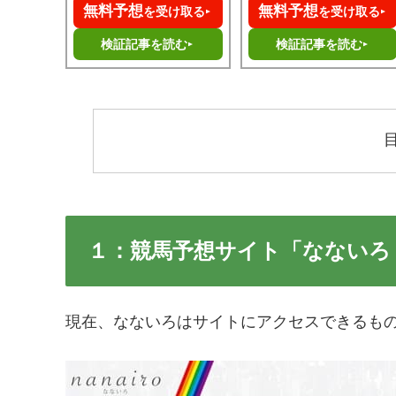
無料予想
無料予想
を受け取る
を受け取る
検証記事を読む
検証記事を読む
１：競馬予想サイト「なないろ（n
現在、なないろはサイトにアクセスできるも