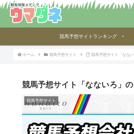
競馬予想サイトランキング
ホーム
競馬予想サイト
競馬予想サイト「なない
競馬予想サイト「なないろ」の
競馬予想サイト