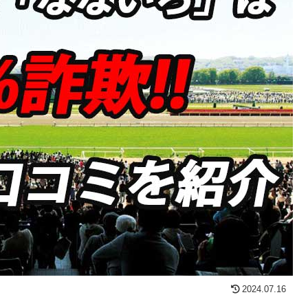
2024.07.16