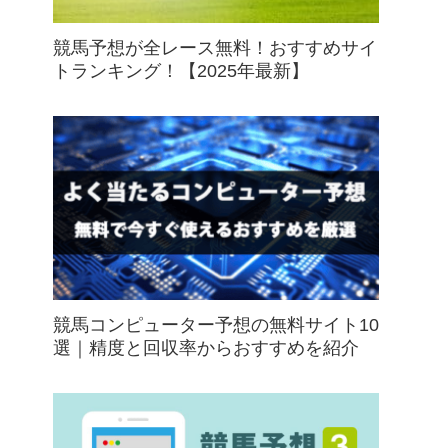
競馬予想が全レース無料！おすすめサイ
トランキング！【2025年最新】
位 カチウマの定理
料予想回収率340％
【的中実績】
競馬コンピューター予想の無料サイト10
選｜精度と回収率からおすすめを紹介
8月02日 新潟3R
連単4点
,188,600円
獲得!