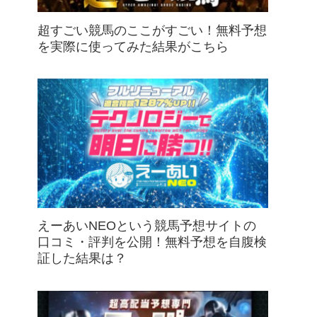
超すごい競馬のここがすごい！無料予想
を実際に使ってみた結果がこちら
えーあいNEOという競馬予想サイトの
口コミ・評判を公開！無料予想を自腹検
証した結果は？