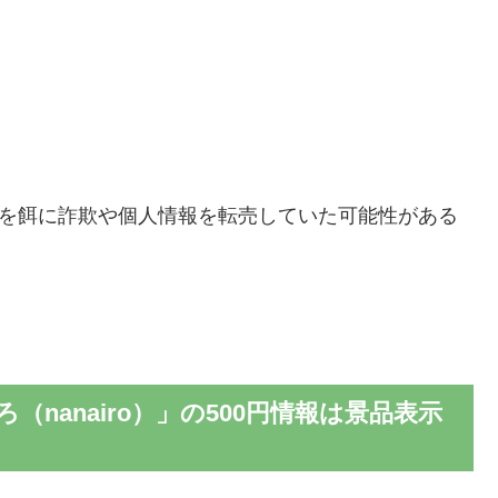
金を餌に詐欺や個人情報を転売していた可能性がある
nanairo）」の500円情報は景品表示