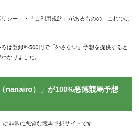
ポリシー」・「ご利用規約」があるものの、これでは
ろは登録料500円で「外さない」予想を提供すると
がわかりました。
anairo）」が100%悪徳競馬予想
o）」は非常に悪質な競馬予想サイトです。