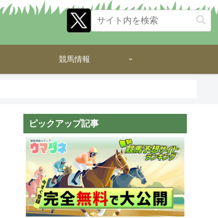
競馬情報
ピックアップ記事