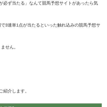
単が必ず当たる」なんて競馬予想サイトがあったら気
00円で3連単1点が当たるといった触れ込みの競馬予想サ
りません。
をご紹介します。