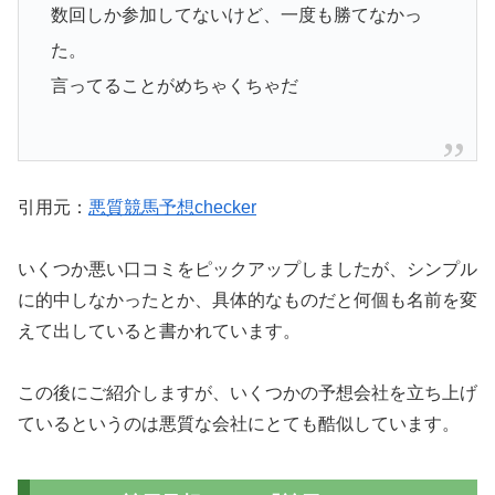
数回しか参加してないけど、一度も勝てなかっ
た。
言ってることがめちゃくちゃだ
引用元：
悪質競馬予想checker
いくつか悪い口コミをピックアップしましたが、シンプル
に的中しなかったとか、具体的なものだと何個も名前を変
えて出していると書かれています。
この後にご紹介しますが、いくつかの予想会社を立ち上げ
ているというのは悪質な会社にとても酷似しています。