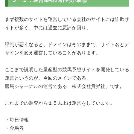
３ー１：運営業者の評判が最悪
まず複数のサイトを運営している会社のサイトには詐欺サ
イトが多く、中には過去に悪評が回り、
評判が悪くなると、ドメインはそのままで、サイト名とデ
ザインを変え運営していることがあります。
ここまで説明した量産型の競馬予想サイトを開発している
運営というのが、今回のメインである、
競馬ジャーナルの運営である「株式会社賞昇社」です。
これまでの調査から１５以上は運営をしています。
・毎日情報
・金馬券