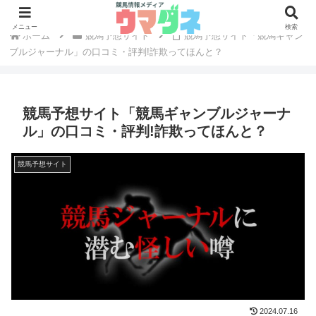
メニュー
検索
ホーム
競馬予想サイト
競馬予想サイト「競馬ギャン
ブルジャーナル」の口コミ・評判!詐欺ってほんと？
競馬予想サイト「競馬ギャンブルジャーナ
ル」の口コミ・評判!詐欺ってほんと？
競馬予想サイト
2024.07.16