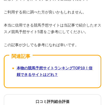
ご利用する前に調べた方が良いかもしれません。
本当に信用できる競馬予想サイトは当記事で紹介したオス
スメ競馬予想サイト5選をご参考にしてください。
この記事が少しでも参考になれば幸いです。
本物の競馬予想サイトランキングTOP10！信
頼できるサイトはどれ？
口コミ評判総合評価