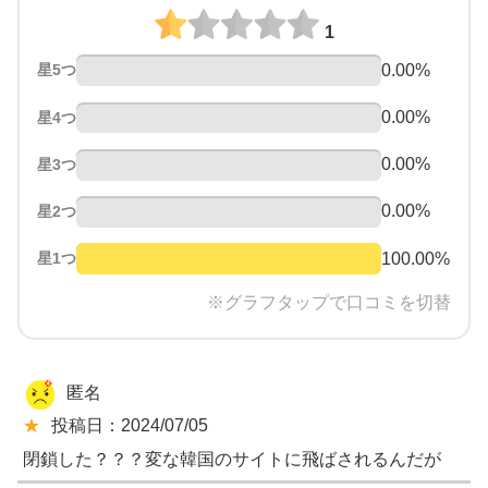
1
0.00%
星5つ
0.00%
星4つ
0.00%
星3つ
0.00%
星2つ
100.00%
星1つ
※グラフタップで口コミを切替
匿名
★
投稿日：2024/07/05
閉鎖した？？？変な韓国のサイトに飛ばされるんだが