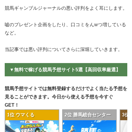
競馬ギャンブルジャーナルの悪い評判をよく耳にします。
嘘のプレゼント企画をしたり、口コミをんwつ増している
など。
当記事では悪い評判についてさらに深堀していきます。
▼無料で稼げる競馬予想サイト5選【高回収率厳選】
競馬予想サイトでは無料登録するだけでよく当たる予想を
見ることができます。今日から使える予想を今すぐ
GET！
1位 ウマくる
2位 勝馬総合センター
3位