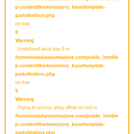
p-content/themes/xeory_base/template-
parts/linkbox.php
on line
9
Warning
: Undefined array key 0 in
/home/umadane/umadane.com/public_html/w
p-content/themes/xeory_base/template-
parts/linkbox.php
on line
9
Warning
: Trying to access array offset on null in
/home/umadane/umadane.com/public_html/w
p-content/themes/xeory_base/template-
parts/linkbox.php