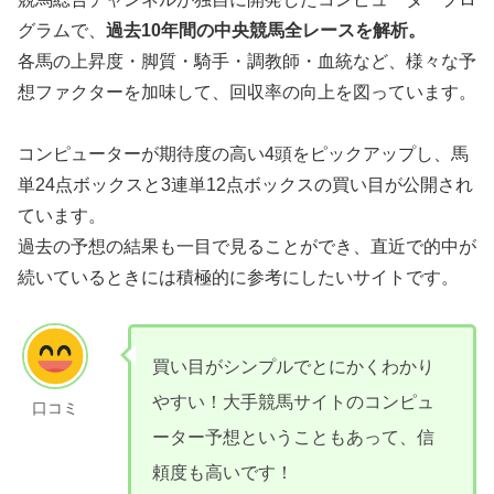
グラムで、
過去10年間の中央競馬全レースを解析。
各馬の上昇度・脚質・騎手・調教師・血統など、様々な予
想ファクターを加味して、回収率の向上を図っています。
コンピューターが期待度の高い4頭をピックアップし、馬
単24点ボックスと3連単12点ボックスの買い目が公開され
ています。
過去の予想の結果も一目で見ることができ、直近で的中が
続いているときには積極的に参考にしたいサイトです。
買い目がシンプルでとにかくわかり
やすい！大手競馬サイトのコンピュ
口コミ
ーター予想ということもあって、信
頼度も高いです！