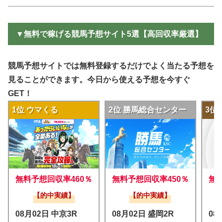
▼無料で稼げる競馬予想サイト5選【高回収率厳選】
競馬予想サイトでは無料登録するだけでよく当たる予想を
見ることができます。今日から使える予想を今すぐ
GET！
1位 ウマくる
2位 勝馬総合センター
3位
無料予想回収率460％
無料予想回収率450％
無
【的中実績】
【的中実績】
08月02日 中京3R
08月02日 盛岡2R
08