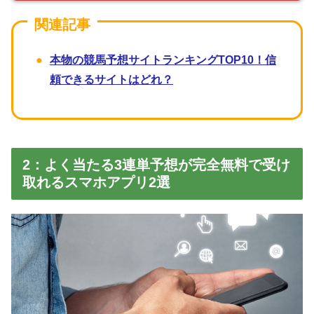
本物の競馬予想サイトランキングTOP10！信
頼できるサイトはどれ？
2：よく当たる3連単予想が完全無料で受け
取れるスマホアプリ2選