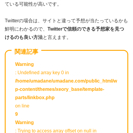
ている可能性が高いです。
Twitterの場合は、サイトと違って予想が当たっているかも
鮮明にわかるので、
Twitterで信頼のできる予想家を見つ
けるのも良い方法
と言えます。
Warning
: Undefined array key 0 in
/home/umadane/umadane.com/public_html/w
p-content/themes/xeory_base/template-
parts/linkbox.php
on line
9
Warning
: Trying to access array offset on null in