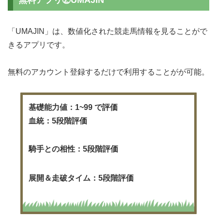
「UMAJIN」は、数値化された競走馬情報を見ることがで
きるアプリです。
無料のアカウント登録するだけで利用することがが可能。
基礎能力値：1~99 で評価
血統：5段階評価
騎手との相性：5段階評価
展開＆走破タイム：5段階評価