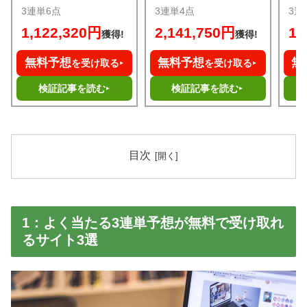
3連単6点
3連単4点
3連
1,122,320円
2,141,750円
1,
獲得!
獲得!
無料予想
無料予想
無
を受け取る
を受け取る
検証記事を読む
検証記事を読む
目次
1：よく当たる3連単予想が無料で受け取れ
るサイト3選