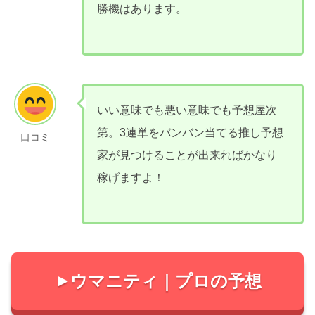
勝機はあります。
いい意味でも悪い意味でも予想屋次
第。3連単をバンバン当てる推し予想
口コミ
家が見つけることが出来ればかなり
稼げますよ！
ウマニティ｜プロの予想