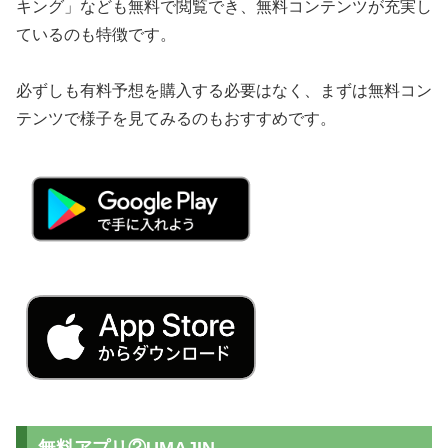
キング」なども無料で閲覧でき、無料コンテンツが充実し
ているのも特徴です。
必ずしも有料予想を購入する必要はなく、まずは無料コン
テンツで様子を見てみるのもおすすめです。
無料アプリ②UMAJIN