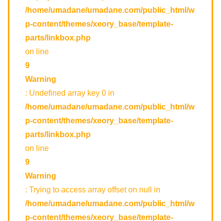
/home/umadane/umadane.com/public_html/w
p-content/themes/xeory_base/template-
parts/linkbox.php
on line
9
Warning
: Undefined array key 0 in
/home/umadane/umadane.com/public_html/w
p-content/themes/xeory_base/template-
parts/linkbox.php
on line
9
Warning
: Trying to access array offset on null in
/home/umadane/umadane.com/public_html/w
p-content/themes/xeory_base/template-