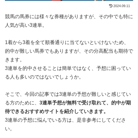
2024.09.11
競馬の馬券には様々な券種がありますが、その中でも特に
人気が高い3連単。
1着から3着を全て順番通りに当てないといけないため、
的中が難しい馬券でもありますが、その分高配当も期待で
きます。
3連単を的中させることは簡単ではなく、予想に困ってい
る人も多いのではないでしょうか。
そこで、今回の記事では3連単の予想が難しいと感じてい
る方のために、
3連単予想が無料で受け取れて、的中が期
待できるおすすめサイトを紹介していきます。
3連単の予想に悩んでいる方は、是非参考にしてくださ
い。