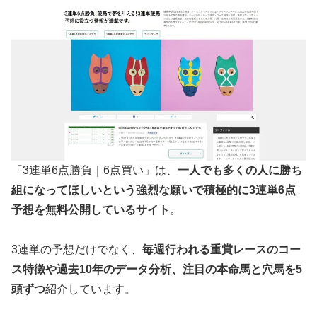
「3連単6点勝負｜6点買い」は、
一人でも多くの人に勝ち
組になってほしいという強烈な願いで積極的に3連単6点
予想を無料公開しているサイト
。
3連単の予想だけでなく、
毎週行われる重賞レースのコー
ス特徴や過去10年のデータ分析、注目の本命馬と穴馬を5
頭ずつ
紹介しています。