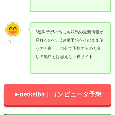
3連単予想の他にも競馬の最新情報が
見れるので、3連単予想をそのまま使
口コミ
うのも良し、自分で予想するのも良
しの無料とは思えない神サイト
netkeiba｜コンピュータ予想