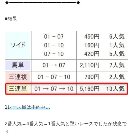
■結果
1レース目は不的中…
2番人気→4番人気→1番人気と堅いレースでしたが残念で
す。