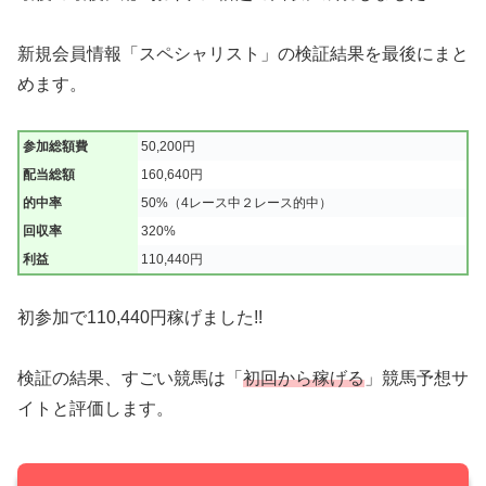
新規会員情報「スペシャリスト」の検証結果を最後にまと
めます。
参加総額費
50,200円
配当総額
160,640円
的中率
50%（4レース中２レース的中）
回収率
320%
利益
110,440円
初参加で110,440円稼げました!!
検証の結果、すごい競馬は「
初回から稼げる
」競馬予想サ
イトと評価します。