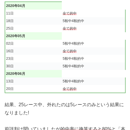
2020年04月
11日
全て的中
18日
5鞍中4鞍的中
25日
全て的中
2020年05月
02日
5鞍中4鞍的中
16日
全て的中
23日
5鞍中4鞍的中
30日
5鞍中4鞍的中
2020年06月
13日
5鞍中4鞍的中
20日
全て的中
結果、25レース中、外れたのは5レースのみという結果に
なりました!
前評判は聞いていましたが
的中率に換算すると80%
と「本