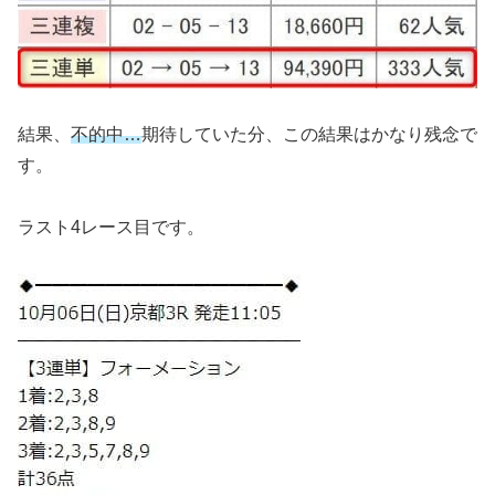
結果、
不的中…
期待していた分、この結果はかなり残念で
す。
ラスト4レース目です。