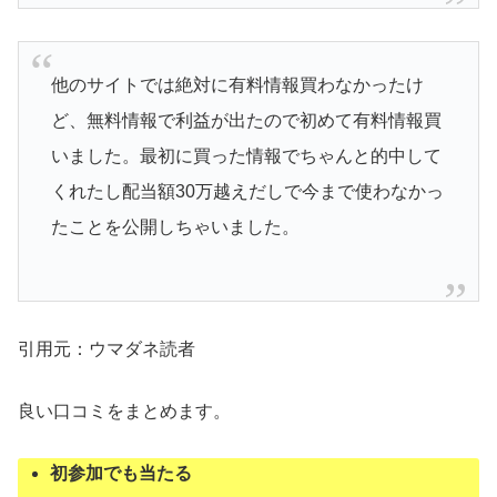
他のサイトでは絶対に有料情報買わなかったけ
ど、無料情報で利益が出たので初めて有料情報買
いました。最初に買った情報でちゃんと的中して
くれたし配当額30万越えだしで今まで使わなかっ
たことを公開しちゃいました。
引用元：ウマダネ読者
良い口コミをまとめます。
初参加でも当たる