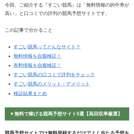
今回、ご紹介する『すごい競馬』は「無料情報の的中率が
高い」と口コミでの評判の競馬予想サイトです。
この記事で分かること
すごい競馬ってどんなサイト？
無料情報を自腹検証！
有料情報を自腹検証！
すごい競馬の口コミで評判をチェック
すごい競馬のメリット・デメリット
検証結果まとめ
▼無料で稼げる競馬予想サイト5選【高回収率厳選】
競馬予想サイトでは無料登録するだけでよく当たる予想を