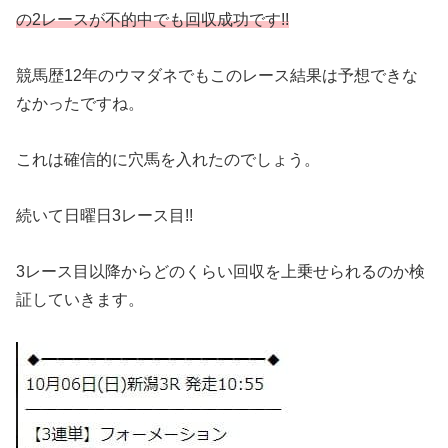
の2レースが不的中でも回収成功です!!
競馬歴12年のウマダネでもこのレース結果は予想できな
なかったですね。
これは確信的に穴馬を入れたのでしょう。
続いて日曜日3レース目!!
3レース目以降からどのくらい回収を上乗せられるのか検
証していきます。