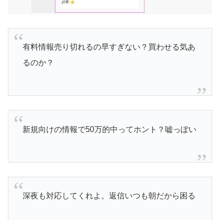
有料情報売り切れるの早すぎない？買わせる気あ
るのか？
新規向けの情報で50万的中ってホント？嘘っぽい
深夜も対応してくれよ。返信いつも朝だから困る