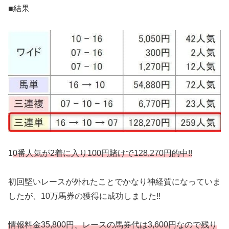
■結果
1
0番人気が2着に入り100円賭けで128,270円的中!!
初回堅いレースが外れたことでかなり神経質になっていま
したが、10万馬券の獲得に成功しました!!
情報料金35,800円、レースの馬券代は3,600円なので残り