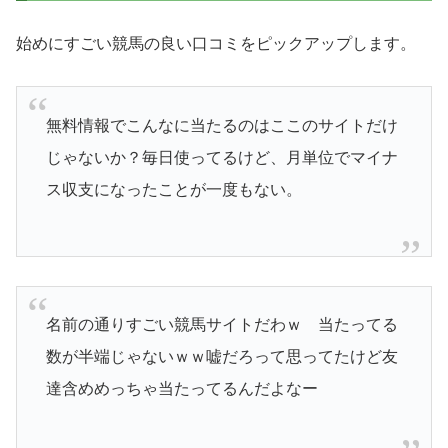
始めにすごい競馬の良い口コミをピックアップします。
無料情報でこんなに当たるのはここのサイトだけ
じゃないか？毎日使ってるけど、月単位でマイナ
ス収支になったことが一度もない。
名前の通りすごい競馬サイトだわｗ 当たってる
数が半端じゃないｗｗ嘘だろって思ってたけど友
達含めめっちゃ当たってるんだよなー