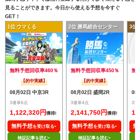
見ることができます。今日から使える予想を今すぐ
GET！
1位 ウマくる
2位 勝馬総合センター
3位
無料予想回収率460％
無料予想回収率450％
無
【的中実績】
【的中実績】
08月02日 中京3R
08月02日 盛岡2R
08
3連単6点
3連単4点
3連
1,122,320円
2,141,750円
1,
獲得!
獲得!
無料予想
無料予想
無
を受け取る
を受け取る
検証記事を読む
検証記事を読む