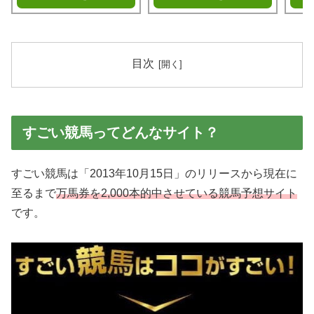
目次
すごい競馬ってどんなサイト？
すごい競馬は「2013年10月15日」のリリースから現在に
至るまで
万馬券を2,000本的中させている競馬予想サイト
です。