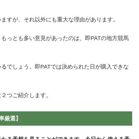
いますが、それ以外にも重大な理由があります。
もっとも多い意見があったのは、即PATの地方競馬
るでしょう。即PATでは決められた日が購入できな
に２つご紹介します。
率厳選】