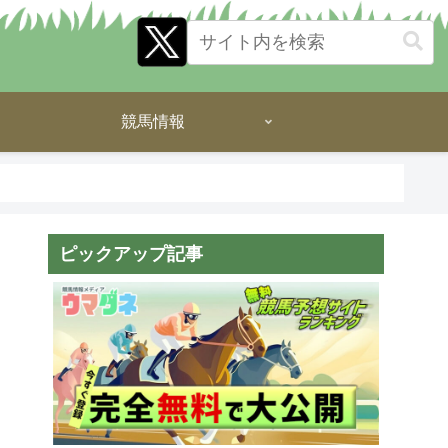
競馬情報
ピックアップ記事