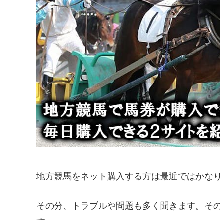
地方競馬をネット購入する方は最近ではかな
その分、トラブルや問題も多く聞きます。そ