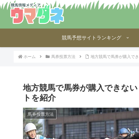
競馬予想サイトランキング
ホーム
馬券投票方法
地方競馬で馬券が購入でき
地方競馬で馬券が購入できない
トを紹介
馬券投票方法