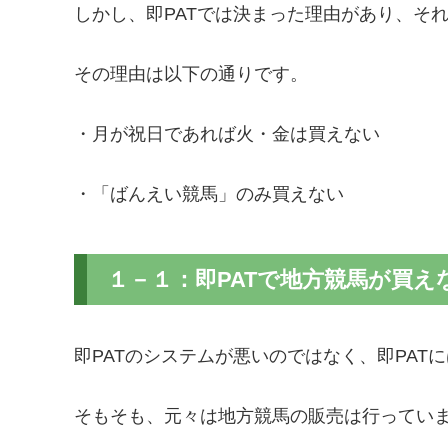
しかし、即PATでは決まった理由があり、そ
その理由は以下の通りです。
・月が祝日であれば火・金は買えない
・「ばんえい競馬」のみ買えない
１－１：即PATで地方競馬が買え
即PATのシステムが悪いのではなく、即PAT
そもそも、元々は地方競馬の販売は行ってい