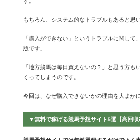
す。
もちろん、システム的なトラブルもあると思
「購入ができない」というトラブルに関して、
版です。
「地方競馬は毎日買えないの？」と思う方もい
くってしまうのです。
今回は、なぜ購入できないかの理由を大まか
▼無料で稼げる競馬予想サイト5選【高回収