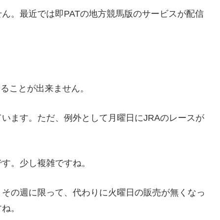
ん。最近では即PATの地方競馬版のサービスが配信
することが出来ません。
います。ただ、例外として月曜日にJRAのレースが
です。少し複雑ですね。
、その週に限って、代わりに火曜日の販売が無くなっ
すね。