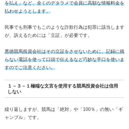
を払え」など、全くのデタラメで会員に高額な情報料金を
払わせようとします。
民事でも刑事でもこのような詐欺行為は犯罪に該当します
が、訴えるためには「立証」が必要です。
悪徳競馬投資会社はその立証をさせないために、記録に残
らない電話を使って口頭で伝えるなど巧妙な手口を使いま
すのでご注意ください。
１－３－１極端な文言を使用する競馬投資会社は信用
しない
繰り返しますが、競馬は「絶対」や「100％」の無い「ギ
ャンブル」です。