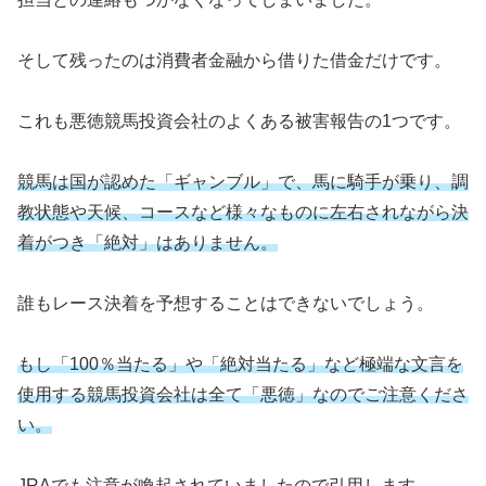
そして残ったのは消費者金融から借りた借金だけです。
これも悪徳競馬投資会社のよくある被害報告の1つです。
競馬は国が認めた「ギャンブル」で、馬に騎手が乗り、調
教状態や天候、コースなど様々なものに左右されながら決
着がつき「絶対」はありません。
誰もレース決着を予想することはできないでしょう。
もし「100％当たる」や「絶対当たる」など極端な文言を
使用する競馬投資会社は全て「悪徳」なのでご注意くださ
い。
JRAでも注意が喚起されていましたので引用します。