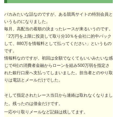
バカみたいな話なのですが、ある競馬サイトの特別会員と
いうものになりました。
毎月、高配当の着順の決まったレースが来るいうのです。
「2万円を上限に投資して取り分10％を会社に的中バック
して、880万を情報料として払ってください」というもの
です。
情報料なのですが、初回は全額でなくてもいいみたいな感
じで4社の消費者金融からローンを組み500万弱を指定さ
れた銀行口座へ支払ってしまいました。担当者とのやり取
りは電話とメールだけでした。
そして指定されたレース当日から連絡は取れなくなりまし
た。残ったのは借金だけです。
一応やり取りメールなど記録は残してます。