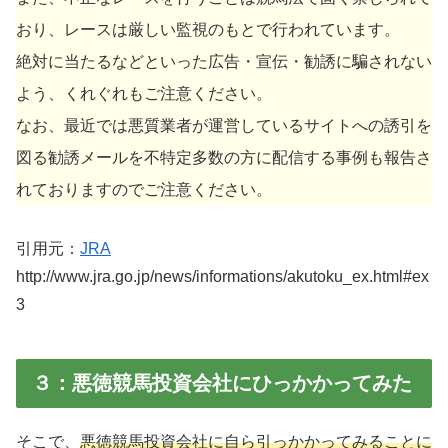
おり、レースは厳しい監視のもとで行われています。
絶対に当たるなどといった広告・宣伝・勧誘に騙されない
よう、くれぐれもご注意ください。
なお、最近では悪質業者が運営しているサイトへの誘引を
図る勧誘メールを不特定多数の方に配信する事例も報告さ
れておりますのでご注意ください。
引用元：
JRA
http://www.jra.go.jp/news/informations/akutoku_ex.html#ex
3
３：悪徳競馬投資会社にひっかかってみた
そこで、
悪徳競馬投資会社に自ら引っかかってみることに