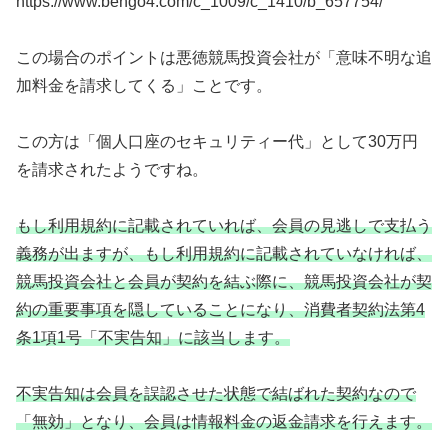
https://www.bengo4.com/c_1009/c_1410/b_657754/
この場合のポイントは悪徳競馬投資会社が「意味不明な追
加料金を請求してくる」ことです。
この方は「個人口座のセキュリティー代」として30万円
を請求されたようですね。
もし利用規約に記載されていれば、会員の見逃しで支払う
義務が出ますが、もし利用規約に記載されていなければ、
競馬投資会社と会員が契約を結ぶ際に、競馬投資会社が契
約の重要事項を隠していることになり、消費者契約法第4
条1項1号「不実告知」に該当します。
不実告知は会員を誤認させた状態で結ばれた契約なので
「無効」となり、会員は情報料金の返金請求を行えます。