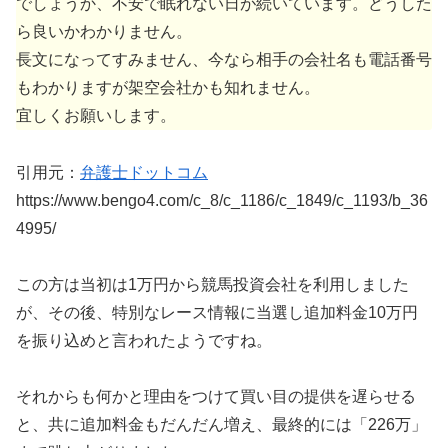
でしょうか、不安で眠れない日が続いています。どうした
ら良いかわかりません。
長文になってすみません、今なら相手の会社名も電話番号
もわかりますが架空会社かも知れません。
宜しくお願いします。
引用元：
弁護士ドットコム
https://www.bengo4.com/c_8/c_1186/c_1849/c_1193/b_36
4995/
この方は当初は1万円から競馬投資会社を利用しました
が、その後、特別なレース情報に当選し追加料金10万円
を振り込めと言われたようですね。
それからも何かと理由をつけて買い目の提供を遅らせる
と、共に追加料金もだんだん増え、最終的には「226万」