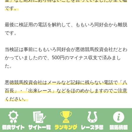
です。
最後に検証用の電話を解約して、ももいろ同好会から離脱
です。
当検証は事前にももいろ同好会が悪徳競馬投資会社だとわ
かっていましたので、500円のマイナス収支で済みまし
た。
悪
徳競馬投資会社はメールなど記録に残らない電話で「八
百長」・「出来レース」などをほのめかしますのでご注意
ください。
【競馬予想サイトの体験談】失敗と成功を知