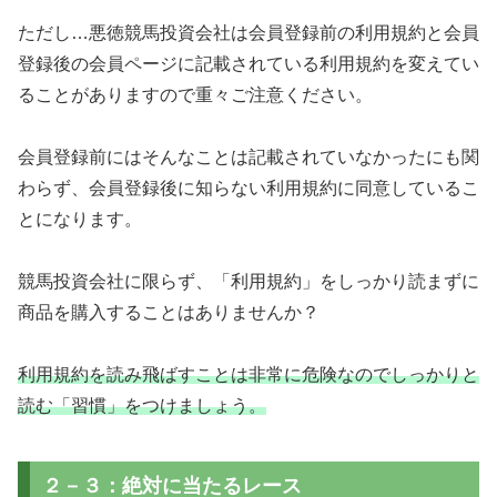
ただし…悪徳競馬投資会社は会員登録前の利用規約と会員
登録後の会員ページに記載されている利用規約を変えてい
ることがありますので重々ご注意ください。
会員登録前にはそんなことは記載されていなかったにも関
わらず、会員登録後に知らない利用規約に同意しているこ
とになります。
競馬投資会社に限らず、「利用規約」をしっかり読まずに
商品を購入することはありませんか？
利用規約を読み飛ばすことは非常に危険なのでしっかりと
読む「習慣」をつけましょう。
２－３：絶対に当たるレース