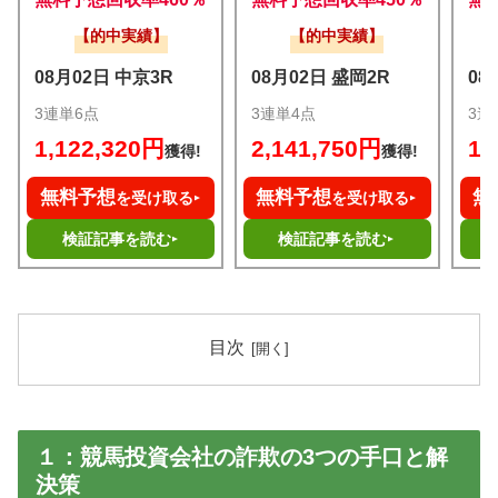
【的中実績】
【的中実績】
08月02日 中京3R
08月02日 盛岡2R
08
3連単6点
3連単4点
3連
1,122,320円
2,141,750円
1,
獲得!
獲得!
無料予想
無料予想
無
を受け取る
を受け取る
検証記事を読む
検証記事を読む
目次
１：競馬投資会社の詐欺の3つの手口と解
決策