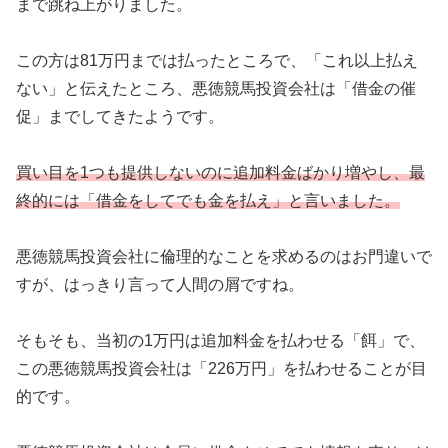
まで跳ね上がりました。
この方は81万円までは払ったところで、「これ以上払え
ない」と伝えたところ、悪徳競馬投資会社は「借金の催
促」までしてきたようです。
買い目を1つも提供しないのに追加料金ばかり増やし、最
終的には「借金をしてでも金を払え」と言いました。
悪徳競馬投資会社に倫理的なことを求めるのはお門違いで
すが、はっきり言って人間の屑ですね。
そもそも、当初の1万円は追加料金を払わせる「餌」で、
この悪徳競馬投資会社は「226万円」を払わせることが目
的です。