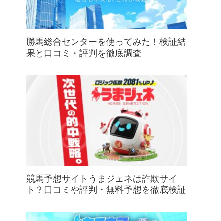
勝馬総合センターを使ってみた！検証結
果と口コミ・評判を徹底調査
競馬予想サイトうまジェネは詐欺サイ
ト？口コミや評判・無料予想を徹底検証