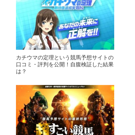
カチウマの定理という競馬予想サイトの
口コミ・評判を公開！自腹検証した結果
は？