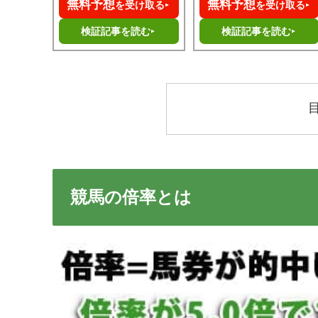
無料予想
無料予想
を受け取る
を受け取る
検証記事を読む
検証記事を読む
競馬の倍率とは