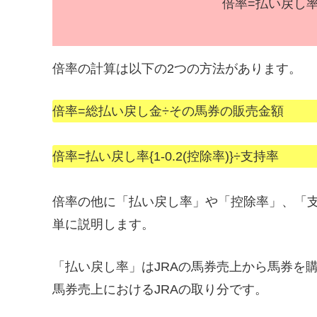
倍率=払い戻し率{1
倍率の計算は以下の2つの方法があります。
倍率=総払い戻し金÷その馬券の販売金額
倍率=払い戻し率{1-0.2(控除率)}÷支持率
倍率の他に「払い戻し率」や「控除率」、「
単に説明します。
「払い戻し率」はJRAの馬券売上から馬券を
馬券売上におけるJRAの取り分です。