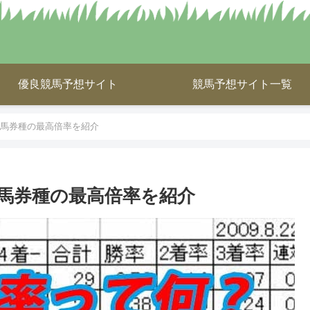
優良競馬予想サイト
競馬予想サイト一覧
馬券種の最高倍率を紹介
馬券種の最高倍率を紹介