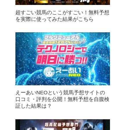
超すごい競馬のここがすごい！無料予想
を実際に使ってみた結果がこちら
えーあいNEOという競馬予想サイトの
口コミ・評判を公開！無料予想を自腹検
証した結果は？