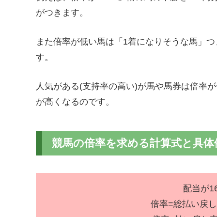
がつきます。
また倍率が低い馬は「1着になりそうな馬」
す。
人気がある(支持率の高い)が馬や馬券は倍率が
が高くなるのです。
競馬の倍率を求める計算式と具体
配当が1
倍率=総払い戻