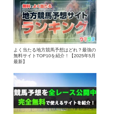
よく当たる地方競馬予想はどれ？最強の
無料サイトTOP10を紹介！【2025年5月
最新】