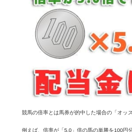
競馬の倍率とは馬券が的中した場合の「オッ
例えば、倍率が「5.0」倍の馬の単勝を100円分購