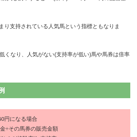
つまり支持されている人気馬という指標ともなりま
低くなり、人気がない(支持率が低い)馬や馬券は倍率
例
60円になる場合
し金÷その馬券の販売金額