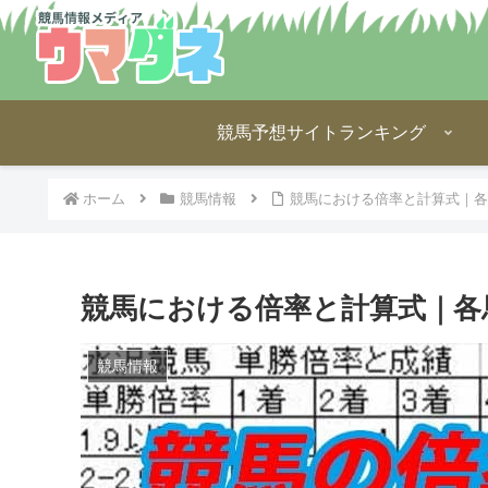
競馬予想サイトランキング
ホーム
競馬情報
競馬における倍率と計算式｜各
競馬における倍率と計算式｜各
競馬情報