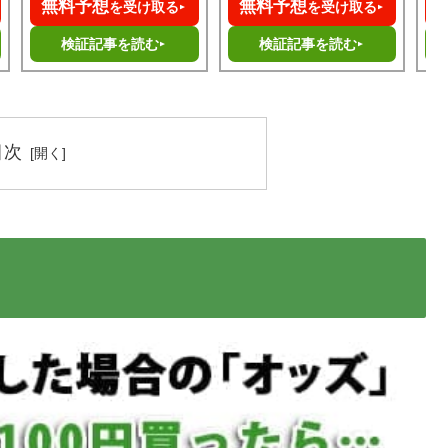
無料予想
無料予想
を受け取る
を受け取る
検証記事を読む
検証記事を読む
目次