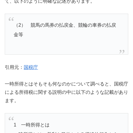
て、以下のように明確な記述があります。
（2） 競馬の馬券の払戻金、競輪の車券の払戻
金等
引用元：
国税庁
一時所得とはそもそも何なのかについて調べると、国税庁
による所得税に関する説明の中に以下のような記載があり
ます。
1 一時所得とは