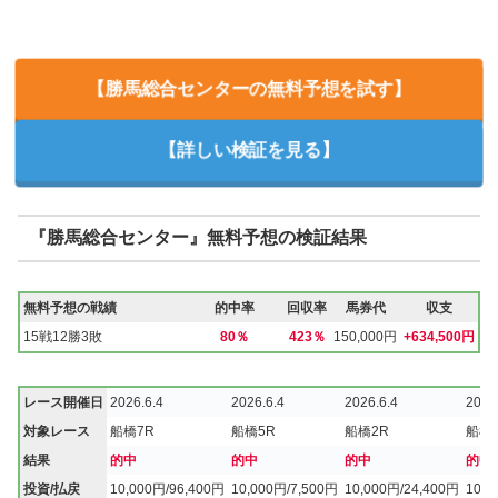
【勝馬総合センターの無料予想を試す】
【詳しい検証を見る】
『勝馬総合センター』無料予想の検証結果
無料予想の戦績
的中率
回収率
馬券代
収支
15戦12勝3敗
80％
423％
150,000円
+634,500円
レース開催日
2026.6.4
2026.6.4
2026.6.4
2026
対象レース
船橋7R
船橋5R
船橋2R
船橋1
結果
的中
的中
的中
的中
投資/払戻
10,000円/96,400円
10,000円/7,500円
10,000円/24,400円
10,0