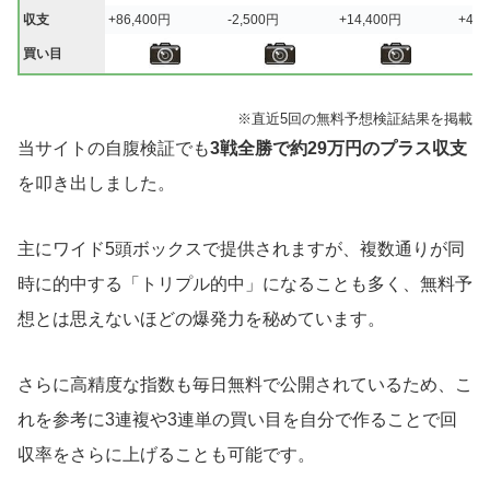
収支
+86,400円
-2,500円
+14,400円
+43,
買い目
※直近5回の無料予想検証結果を掲載
当サイトの自腹検証でも
3戦全勝で約29万円のプラス収支
を叩き出しました。
主にワイド5頭ボックスで提供されますが、複数通りが同
時に的中する「トリプル的中」になることも多く、無料予
想とは思えないほどの爆発力を秘めています。
さらに高精度な指数も毎日無料で公開されているため、こ
れを参考に3連複や3連単の買い目を自分で作ることで回
収率をさらに上げることも可能です。