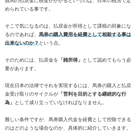
競馬の払戻金に税金がかかるというのは、日本の税法で定
められている事です。
そこで気になるのは、払戻金が所得として課税の対象にな
るのであれば、
馬券の購入費用を経費として相殺する事は
出来ないのか？
という点。
そのためには、払戻金を
「雑所得」
として認めてもらう必
要があります。
現在日本の法律でそれを実現するには、馬券の購入と払戻
金受け取りのサイクルが
「営利を目的とする継続的な行
為」
として成り立っていなければなりません。
難しい条件ですが、馬券購入代金を経費として控除できる
のはどのような場合なのか、具体的に紹介していきます。