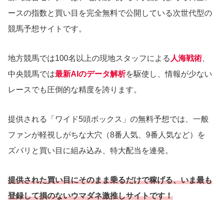
ースの指数と買い目を完全無料で公開している次世代型の
競馬予想サイトです。
地方競馬では100名以上の現地スタッフによる
人海戦術
、
中央競馬では
最新AIのデータ解析
を駆使し、情報が少ない
レースでも圧倒的な精度を誇ります。
提供される「ワイド5頭ボックス」の無料予想では、一般
ファンが軽視しがちな大穴（8番人気、9番人気など）を
ズバリと買い目に組み込み、特大配当を連発。
提供された買い目にそのまま乗るだけで稼げる、いま最も
登録して損のないウマダネ激推しサイトです！