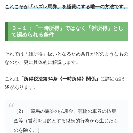
これこそが「ハズレ馬券」を経費にする唯一の方法です。
３－１：「一時所得」ではなく「雑所得」とし
て認められる条件
それでは「雑所得」扱いとなるため条件がどのようなもの
なのか、更に具体的に解説します。
これは
「所得税法第34条《一時所得》関係」
に詳細な記
述があります。
（2） 競馬の馬券の払戻金、競輪の車券の払戻
金等（営利を目的とする継続的行為から生じたも
のを除く。）