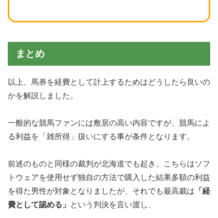
まとめ
以上、馬券を経費として計上するためはどうしたら良いの
かを解説しました。
一般的な競馬ファンには敷居の高い内容ですが、競馬によ
る利益を「雑所得」扱いにする事が条件となります。
前述のものと同様の裁判が北海道でも起き、こちらはソフ
トウェアを使用せず独自の方法で購入した結果多額の利益
を得た男性が対象となりましたが、それでも最高裁は
「経
費として認める」
という判決を言い渡し、