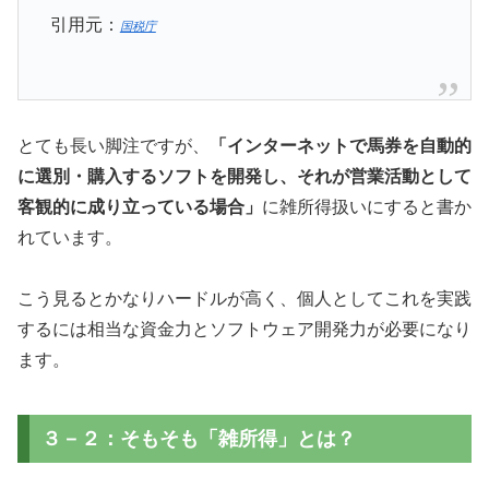
引用元：
国税庁
とても長い脚注ですが、
「インターネットで馬券を自動的
に選別・購入するソフトを開発し、それが営業活動として
客観的に成り立っている場合」
に雑所得扱いにすると書か
れています。
こう見るとかなりハードルが高く、個人としてこれを実践
するには相当な資金力とソフトウェア開発力が必要になり
ます。
３－２：そもそも「雑所得」とは？