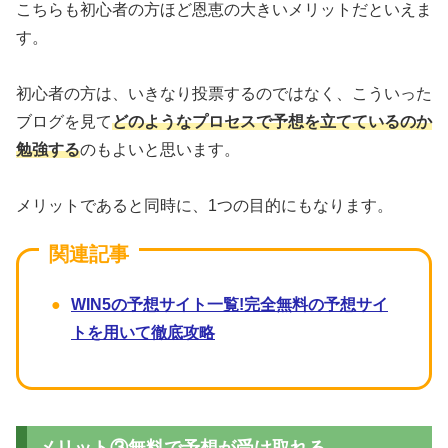
こちらも初心者の方ほど恩恵の大きいメリットだといえま
す。
初心者の方は、いきなり投票するのではなく、こういった
ブログを見て
どのようなプロセスで予想を立てているのか
勉強する
のもよいと思います。
メリットであると同時に、1つの目的にもなります。
WIN5の予想サイト一覧!完全無料の予想サイ
トを用いて徹底攻略
メリット③無料で予想が受け取れる