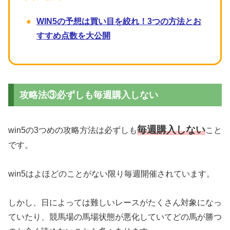
WIN5の予想は買い目を絞れ！3つの方法とお
すすめ点数を大公開
攻略法③必ずしも毎週購入しない
毎週購入しない
win5の3つめの攻略方法は必ずしも
こと
です。
win5はよほどのことがない限り毎週開催されています。
しかし、日によっては難しいレースがたくさん対象になっ
ていたり、競馬場の馬場状態が悪化していてどの馬が勝つ