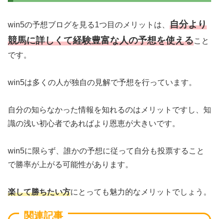
自分より
win5の予想ブログを見る1つ目のメリットは、
競馬に詳しくて経験豊富な人の予想を使える
こと
です。
win5は多くの人が独自の見解で予想を行っています。
自分の知らなかった情報を知れるのはメリットですし、知
識の浅い初心者であればより恩恵が大きいです。
win5に限らず、誰かの予想に従って自分も投票すること
で勝率が上がる可能性があります。
楽して勝ちたい方
にとっても魅力的なメリットでしょう。