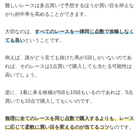
難しいレースは多点買いで予想するほうが買い目を抑えな
がら的中率を高めることができます。
大切なのは、
すべてのレースを一律同じ点数で攻略しなく
ても良い
ということです。
例えば、誰がどう見ても抜けた馬が1頭しかいないのであ
れば、そのレースは1点買いで購入しても当たる可能性は
高いでしょう。
逆に、1着に来る候補が5頭も10頭もいるのであれば、5点
買いでも10点で購入してもいいのです。
無理に全てのレースを同じ点数で購入するよりも、レース
に応じて柔軟に買い目を変えるのが当てるコツ
なのです。