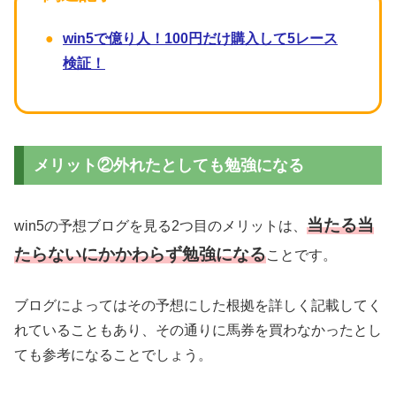
win5で億り人！100円だけ購入して5レース
検証！
メリット②外れたとしても勉強になる
当たる当
win5の予想ブログを見る2つ目のメリットは、
たらないにかかわらず勉強になる
ことです。
ブログによってはその予想にした根拠を詳しく記載してく
れていることもあり、その通りに馬券を買わなかったとし
ても参考になることでしょう。