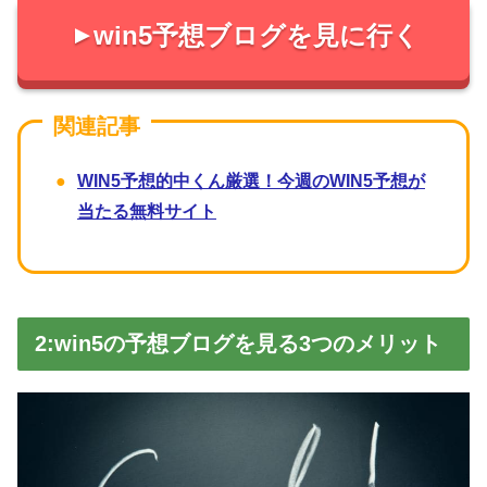
win5予想ブログを見に行く
WIN5予想的中くん厳選！今週のWIN5予想が
当たる無料サイト
2:win5の予想ブログを見る3つのメリット