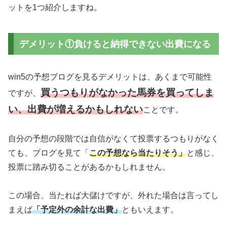
ットを1つ紹介しますね。
デメリット①負けると納得できない出費になる
win5の予想ブログを見るデメリットは、あくまで可能性
買うつもりがなかった馬券を買ってしま
ですが、
い、出費が増えるかもしれない
ことです。
自分の予想の段階では自信がなくて投票するつもりがなく
ても、ブログを見て「
この予想なら当たりそう」
と感じ、
投票に踏み切ることがあるかもしれません。
この場合、当たれば大儲けですが、外れた場合は言ってし
まえば
「予定外の余計な出費」
ともいえます。