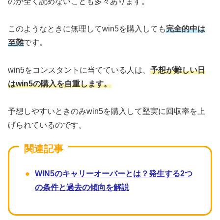
のか全く読めないことも多々あります。
このようなときに無理してwin5を購入しても
完全的中は
至難
です。
win5をコンスタントに当てている人は、
予想が難しい日
はwin5の購入を自重します。
予想しやすいときのみwin5を購入して堅実に回収率を上
げられているのです。
WIN5のキャリーオーバーとは？発生する2つ
の条件と過去の傾向を解説