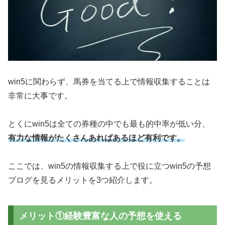
win5に関わらず、馬券を当てる上で情報収集することは
非常に大事です。
とくにwin5は全ての券種の中でも最も的中率が低い分、
有力な情報がたくさんあればあるほど有利です。
ここでは、win5の情報収集する上で役に立つwin5の予想
ブログを見るメリットを3つ紹介します。
メリット①経験豊富な人の予想を使える