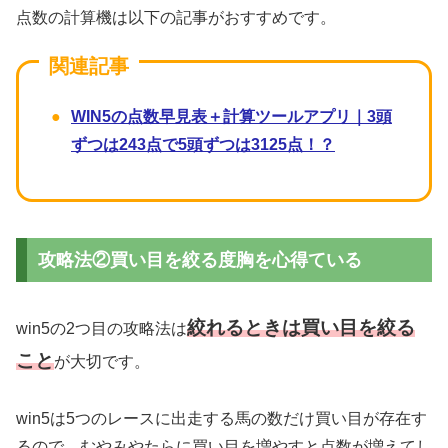
点数の計算機は以下の記事がおすすめです。
WIN5の点数早見表＋計算ツールアプリ｜3頭
ずつは243点で5頭ずつは3125点！？
攻略法②買い目を絞る度胸を心得ている
絞れるときは買い目を絞る
win5の2つ目の攻略法は
こと
が大切です。
win5は5つのレースに出走する馬の数だけ買い目が存在す
るので、むやみやたらに買い目を増やすと点数が増えてし