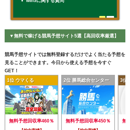
win5に関する質問
▼無料で稼げる競馬予想サイト5選【高回収率厳選】
競馬予想サイトでは無料登録するだけでよく当たる予想を
見ることができます。今日から使える予想を今すぐ
GET！
1位 ウマくる
2位 勝馬総合センター
3位
無料予想回収率460％
無料予想回収率450％
無