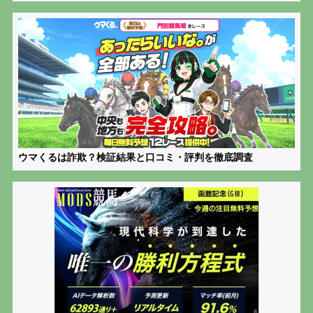
ウマくるは詐欺？検証結果と口コミ・評判を徹底調査