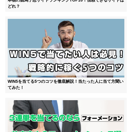
本物の競馬予想サイトランキングTOP10！信頼できるサイトは
どれ？
WIN5を当てる5つのコツを徹底解説！当たった人に当て方聞い
てみた！