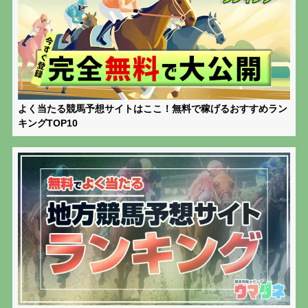
よく当たる競馬予想サイトはここ！無料で稼げるおすすめラン
キングTOP10