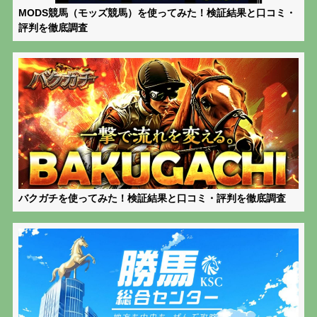
MODS競馬（モッズ競馬）を使ってみた！検証結果と口コミ・
評判を徹底調査
バクガチを使ってみた！検証結果と口コミ・評判を徹底調査