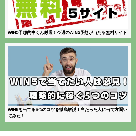
WIN5予想的中くん厳選！今週のWIN5予想が当たる無料サイト
WIN5を当てる5つのコツを徹底解説！当たった人に当て方聞い
てみた！