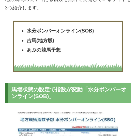
3つ紹介します。
水分ボンバーオンライン(SOB)
吉馬(地方版)
あぶの競馬予想
馬場状態の設定で指数が変動「水分ボンバーオ
ンライン(SOB)」