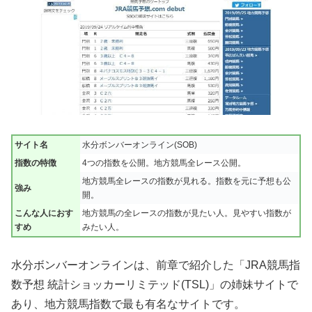
サイト名
水分ボンバーオンライン(SOB)
指数の特徴
4つの指数を公開。地方競馬全レース公開。
地方競馬全レースの指数が見れる。指数を元に予想も公
強み
開。
こんな人におす
地方競馬の全レースの指数が見たい人。見やすい指数が
すめ
みたい人。
水分ボンバーオンラインは、前章で紹介した「JRA競馬指
数予想 統計ショッカーリミテッド(TSL)」の姉妹サイトで
あり、地方競馬指数で最も有名なサイトです。