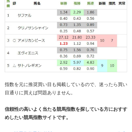
指数を元に推奨買い目も掲載しているので、迷ったら買い
目通りに買えば問題ありません。
信頼性の高いよく当たる競馬指数を探している方におすす
めしたい競馬指数サイトです。