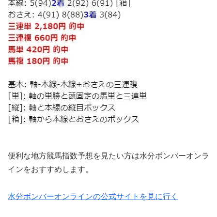
便利な地方競馬指数予想を見たい方は水分ボンバーオンラ
インをおすすめします。
水分ボンバーオンラインの公式サイトを見に行く