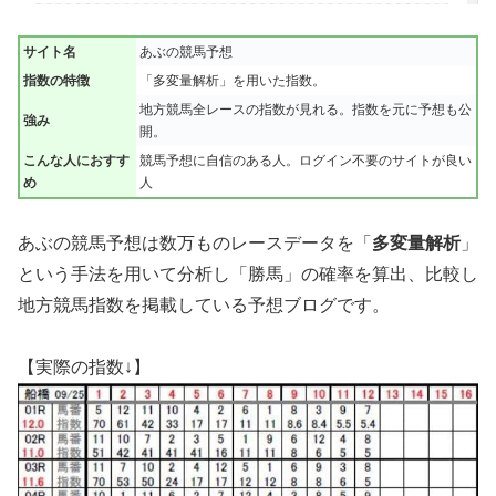
サイト名
あぶの競馬予想
指数の特徴
「多変量解析」を用いた指数。
地方競馬全レースの指数が見れる。指数を元に予想も公
強み
開。
こんな人におすす
競馬予想に自信のある人。ログイン不要のサイトが良い
め
人
あぶの競馬予想は数万ものレースデータを「
多変量解析
」
という手法を用いて分析し「勝馬」の確率を算出、比較し
地方競馬指数を掲載している予想ブログです。
【実際の指数↓】