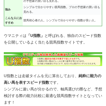
の予想家の買い目も見れる。
シンプルで分かりやすい競馬指数。プロの予想家の買い目も
強み
見れる。
こんな人にお
競馬初心者の人。シンプルで分かりやすい指数が良い人。
すすめ
ウマニティは
「U指数」
と呼ばれる、独自のスピード指数
を公開しているよく当たる競馬指数サイトです。
U指数とは走破タイムを元に算出しており、
純粋に能力の
高い馬を表すスピード指数
です。
シンプルに速い馬が分かるので、軸馬選びの際など、予想
検討する際の能力比較に最適な競馬指数サイトとなってい
ます！