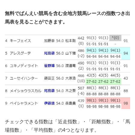
無料でばんえい競馬を含む全地方競馬レースの指数つき出
馬表を見ることができます。
チェックできる指数は「近走指数」・「距離指数」・「馬
場指数」・「平均指数」の4つとなります。