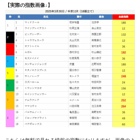
【実際の指数画像↓】