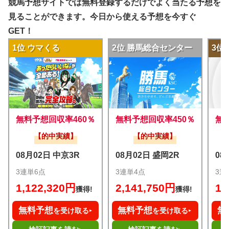
競馬予想サイトでは無料登録するだけでよく当たる予想を
見ることができます。今日から使える予想を今すぐ
GET！
1位 ウマくる
2位 勝馬総合センター
3位
無料予想回収率460％
無料予想回収率450％
無
【的中実績】
【的中実績】
08月02日 中京3R
08月02日 盛岡2R
08
3連単6点
3連単4点
3連
1,122,320円
2,141,750円
1,
獲得!
獲得!
無料予想
無料予想
無
を受け取る
を受け取る