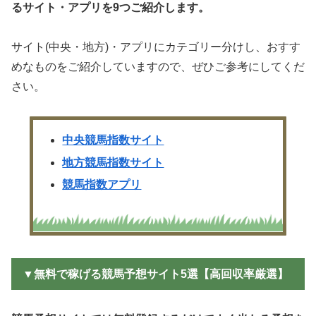
るサイト・アプリを9つご紹介します。
サイト(中央・地方)・アプリにカテゴリー分けし、おすす
めなものをご紹介していますので、ぜひご参考にしてくだ
さい。
中央競馬指数サイト
地方競馬指数サイト
競馬指数アプリ
▼無料で稼げる競馬予想サイト5選【高回収率厳選】