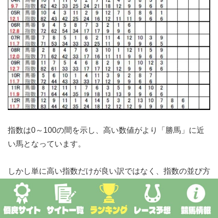
指数は0～100の間を示し、高い数値がより「勝馬」に近
い馬となっています。
しかし単に高い指数だけが良い訳ではなく、指数の並び方
や各指数差によってそのレースがどういうパターンなのか
をご自身で判断しなければいけなく
少し競馬玄人向けのサ
イトとなっています。