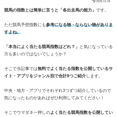
2025.11.24
競馬の指数とは簡単に言うと「各出走馬の能力」
です。
ただ競馬予想指数にも
参考になる物・ならない物がありま
すよね。
「本当によく当たる競馬指数はどれ？」
と気になっている
方も多いのではないでしょうか？
そこで当記事では
無料でよく当たる指数を公開しているサ
イト・アプリをジャンル別で合計9つご紹介
します。
中央・地方・アプリでそれぞれ3つずつ紹介しているので
気になったものがあればぜひ利用してみてください！
そこでウマダネ一押しの
よく当たる競馬指数を公開してい