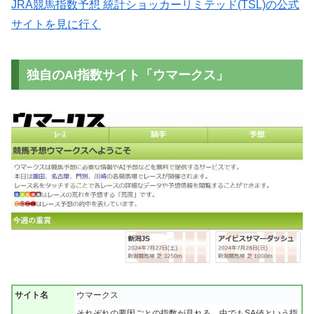
JRA競馬指数予想 統計ショッカーリミテッド(TSL)の公式
サイトを見に行く
独自のAI指数サイト「ウマークス」
サイト名
ウマークス
それぞれの要因ごとの指数が見れる。中でもSA値という指