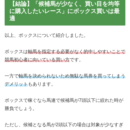
【結論】「候補馬が少なく、買い目を均等
に購入したいレース」にボックス買いは最
適
以上、ボックスについて紹介しました。
ボックスは
軸馬を指定する必要がなく的中しやすいことで
競馬初心者に向いている買い方
です。
一方で
軸馬を決められないため無駄な馬券を買ってしまう
デメリット
もあります。
ボックスで稼ぐなら馬連で候補馬が7頭以下に絞れた時が
勝負でしょう。
ただし、候補となる馬が2頭以下の場合は対象が少なすぎ