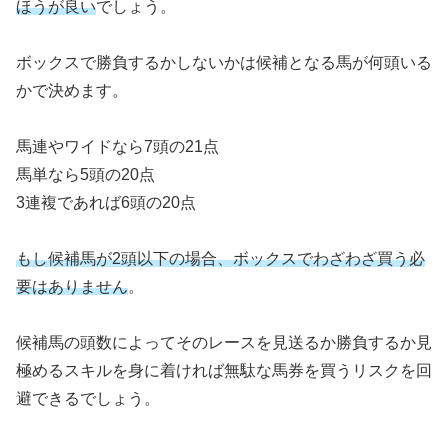
ほうが良い
でしょう。
ボックスで勝負するかしないかは候補となる馬が何頭いる
かで決めます。
馬連やワイドなら7頭の21点
馬単なら5頭の20点
3連複であれば6頭の20点
もし候補馬が2頭以下の場合、ボックスでわざわざ買う必
要はありません
。
候補馬の頭数によってそのレースを見送るか勝負するか見
極めるスキルを身に着ければ無駄な馬券を買うリスクを回
避できるでしょう。