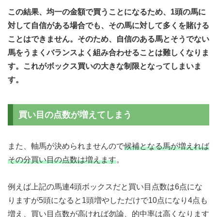
この結果、均一の金額で買うことになるため、1頭の馬に
対して自信がある場合でも、その馬に対して多くを賭ける
ことはできません。そのため、自信のある馬とそうでない
馬をうまくバランスよく組み合わせることは難しくなりま
す。これがボックス買いの大きな制限となってしまいま
す。
買い目の点数が増えてしまう
また、軸馬が決められませんので
候補となる馬が増えれば
その分買い目の点数は増えます
。
例えば上記の馬連4頭ボックスだと買い目点数は6点にな
りますが5頭になると1頭増やしただけで10点になり4点も
増え、買い目点数が高ければ勿論、的中率は高くなります