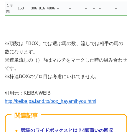
１８
153
306
816
4896
–
–
–
–
–
–
頭
※頭数は「BOX」では選ぶ馬の数、流しでは相手の馬の
数になります。
※連単流しの（）内はマルチをマークした時の組み合わせ
です。
※枠連BOXのゾロ目は考慮にいれてません。
引用元：KEIBA WEIB
http://keiba.pa.land.to/box_hayamihyou.html
競馬のワイドボックスとは？4頭買いの回収