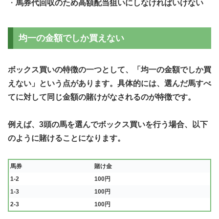
・
馬券代回収のため高額配当狙いにしなければいけない
均一の金額でしか買えない
ボックス買いの特徴の一つとして、「均一の金額でしか買
えない」という点があります。具体的には、選んだ馬すべ
てに対して同じ金額の賭けがなされるのが特徴です。
例えば、3頭の馬を選んでボックス買いを行う場合、以下
のように賭けることになります。
馬券
賭け金
1-2
100円
1-3
100円
2-3
100円