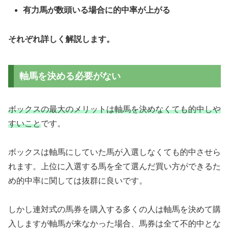
有力馬が数頭いる場合に的中率が上がる
それぞれ詳しく解説します。
軸馬を決める必要がない
ボックスの最大のメリットは軸馬を決めなくても的中しや
すいこと
です。
ボックスは軸馬にしていた馬が入選しなくても的中させら
れます。上位に入選する馬を全て選んだ買い方ができるた
め的中率に関しては抜群に良いです。
しかし連対式の馬券を購入する多くの人は軸馬を決めて購
入しますが軸馬が来なかった場合、馬券は全て不的中とな