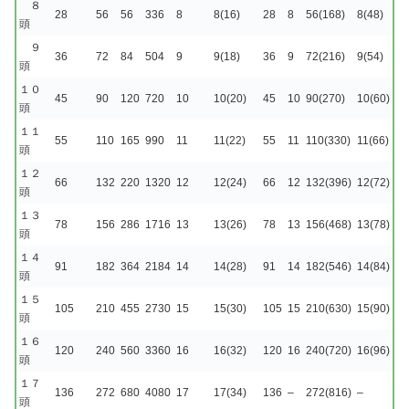
８
28
56
56
336
8
8(16)
28
8
56(168)
8(48)
頭
９
36
72
84
504
9
9(18)
36
9
72(216)
9(54)
頭
１０
45
90
120
720
10
10(20)
45
10
90(270)
10(60)
頭
１１
55
110
165
990
11
11(22)
55
11
110(330)
11(66)
頭
１２
66
132
220
1320
12
12(24)
66
12
132(396)
12(72)
頭
１３
78
156
286
1716
13
13(26)
78
13
156(468)
13(78)
頭
１４
91
182
364
2184
14
14(28)
91
14
182(546)
14(84)
頭
１５
105
210
455
2730
15
15(30)
105
15
210(630)
15(90)
頭
１６
120
240
560
3360
16
16(32)
120
16
240(720)
16(96)
頭
１７
136
272
680
4080
17
17(34)
136
–
272(816)
–
頭