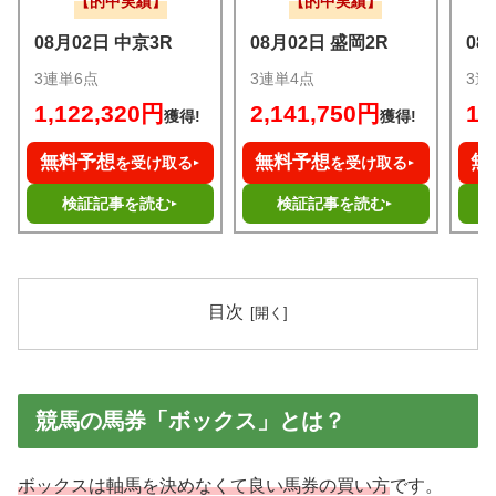
【的中実績】
【的中実績】
08月02日 中京3R
08月02日 盛岡2R
08
3連単6点
3連単4点
3連
1,122,320円
2,141,750円
1,
獲得!
獲得!
無料予想
無料予想
無
を受け取る
を受け取る
検証記事を読む
検証記事を読む
目次
競馬の馬券「ボックス」とは？
ボックスは軸馬を決めなくて良い馬券の買い方
です。