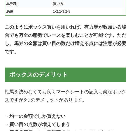
馬券種
買い方
馬連
1-2,1-3,2-3
このようにボックス買いを用いれば、有力馬が数頭いる場
合でも万全の態勢でレースを楽しむことが可能です。ただ
し、馬券の金額は買い目の数だけ増える点には注意が必要
です。
ボックスのデメリット
軸馬を決めなくても良くマークシートの記入も楽なボック
スですが3つのデメリットがあります。
・
均一の金額でしか買えない
・
買い目の点数が増えてしまう