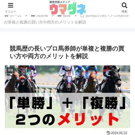
メニュー
検索
ホーム
馬券種
複勝
競馬歴の長いプロ馬券師
が単複と複勝の買い方や両方のメリットを解説
競馬歴の長いプロ馬券師が単複と複勝の買
い方や両方のメリットを解説
複勝
2024.05.22