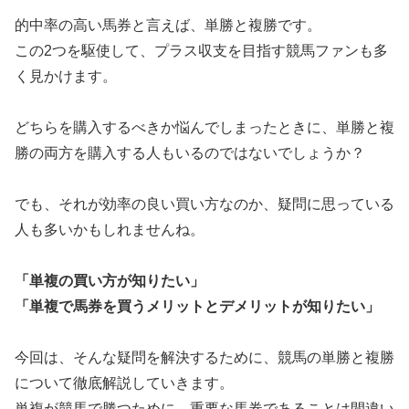
的中率の高い馬券と言えば、単勝と複勝です。
この2つを駆使して、プラス収支を目指す競馬ファンも多
く見かけます。
どちらを購入するべきか悩んでしまったときに、単勝と複
勝の両方を購入する人もいるのではないでしょうか？
でも、それが効率の良い買い方なのか、疑問に思っている
人も多いかもしれませんね。
「単複の買い方が知りたい」
「単複で馬券を買うメリットとデメリットが知りたい」
今回は、そんな疑問を解決するために、競馬の単勝と複勝
について徹底解説していきます。
単複が競馬で勝つために、重要な馬券であることは間違い