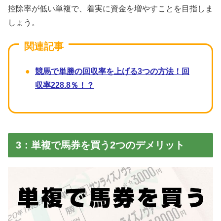
控除率が低い単複で、着実に資金を増やすことを目指しま
しょう。
競馬で単勝の回収率を上げる3つの方法！回
収率228.8％！？
3：単複で馬券を買う2つのデメリット