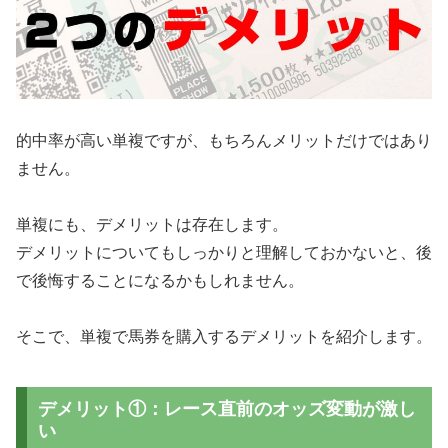
的中率が高い単複ですが、もちろんメリットだけではあり
ません。
単複にも、デメリットは存在します。
デメリットについてもしっかりと理解しておかないと、後
で後悔することになるかもしれません。
そこで、単複で馬券を購入するデメリットを紹介します。
デメリット①：レース直前のオッズ変動が激し
い