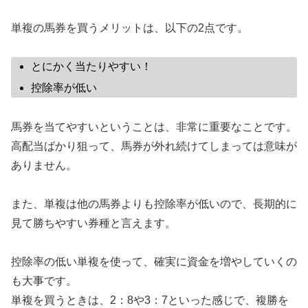
単複の馬券を買うメリットは、以下の2点です。
とにかく当たりやすい！
控除率が低い
馬券を当てやすいということは、非常に重要なことです。
高配当ばかり狙って、馬券が外れ続けてしまっては意味が
ありません。
また、単複は他の馬券よりも控除率が低いので、長期的に
見て勝ちやすい券種と言えます。
控除率の低い単複を使って、確実に資金を増やしていくの
も大事です。
単複を買うときは、2：8や3：7といった感じで、複勝を