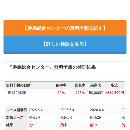
【勝馬総合センターの無料予想を試す】
【詳しい検証を見る】
『勝馬総合センター』無料予想の検証結果
無料予想の戦績
的中率
回収率
馬券代
収支
15戦12勝3敗
80％
423％
150,000円
+634,500円
レース開催日
2026.6.4
2026.6.4
2026.6.4
2026
対象レース
船橋7R
船橋5R
船橋2R
船橋1
結果
的中
的中
的中
的中