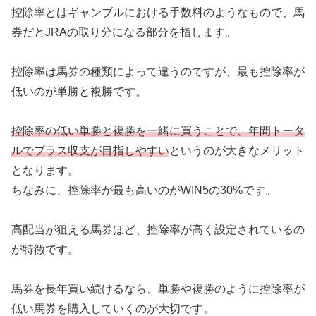
控除率とはギャンブルにおける手数料のようなもので、馬
券だとJRAの取り分になる部分を指します。
控除率は馬券の種類によって違うのですが、最も控除率が
低いのが単勝と複勝です。
控除率の低い単勝と複勝を一緒に買うことで、年間トータ
ルでプラス収支が目指しやすい
というのが大きなメリット
となります。
ちなみに、控除率が最も高いのがWIN5の30%です。
高配当が狙える馬券ほど、控除率が高く設定されているの
が特徴です。
馬券を長年買い続けるなら、単勝や複勝のように控除率が
低い馬券を購入していくのが大切です。