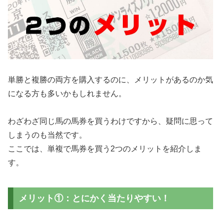
単勝と複勝の両方を購入するのに、メリットがあるのか気
になる方も多いかもしれません。
わざわざ同じ馬の馬券を買うわけですから、疑問に思って
しまうのも当然です。
ここでは、単複で馬券を買う2つのメリットを紹介しま
す。
メリット①：とにかく当たりやすい！