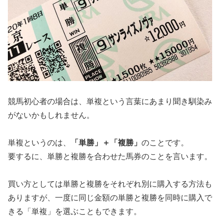
競馬初心者の場合は、単複という言葉にあまり聞き馴染み
がないかもしれません。
単複というのは、
「単勝」＋「複勝」
のことです。
要するに、単勝と複勝を合わせた馬券のことを言います。
買い方としては単勝と複勝をそれぞれ別に購入する方法も
ありますが、一度に同じ金額の単勝と複勝を同時に購入で
きる「単複」を選ぶこともできます。