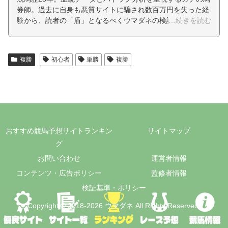
券師。過去に自身も悪質サイトに騙され数百万円を失った経
験から、読者の「盾」となるべくウマダネの検証責任者を務
める。「勝てない悪質サイトは容赦なく晒す」をモットー
に、完全自腹での証拠（エビデンス）付きリアル検証を徹底
している。
監修者情報ページはこちら
複勝
初心者
単勝
複勝
おすすめ競馬予想サイトランキン
サイトマップ
グ
お問い合わせ
運営者情報
コンテンツ・広告ポリシー
監修者情報
検証基準・ポリシー
Copyright © 2018-2026 ウマダネ All Rights Reserved.