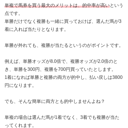
単複で馬券を買う最大のメリットは、的中率が高い
という
点です。
単勝だけでなく複勝も一緒に買っておけば、選んだ馬が3
着に入れば当たりとなります。
単勝が外れても、複勝が当たるというのがポイントです。
例えば、単勝オッズが8.0倍で、複勝オッズが2.0倍のと
き、単勝を300円、複勝を700円買っていたとします。
1着になれば単勝と複勝の両方が的中し、払い戻しは3800
円になります。
でも、そんな簡単に両方とも的中しませんよね？
単複の場合は選んだ馬が1着でなく、3着でも複勝が当た
ってくれます。