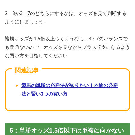
2：8か3：7のどちらにするかは、オッズを見て判断する
ようにしましょう。
複勝オッズが1.5倍以上つくようなら、3：7のバランスで
も問題ないので、オッズを見ながらプラス収支になるよう
な買い方を目指してください。
競馬の単勝の必勝法が知りたい！本物の必勝
法と賢い3つの買い方
5：単勝オッズ1.5倍以下は単複に向かない