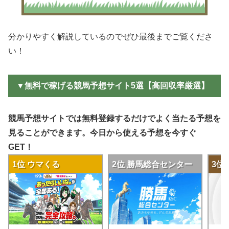
分かりやすく解説しているのでぜひ最後までご覧くださ
い！
▼無料で稼げる競馬予想サイト5選【高回収率厳選】
競馬予想サイトでは無料登録するだけでよく当たる予想を
見ることができます。今日から使える予想を今すぐ
GET！
1位 ウマくる
2位 勝馬総合センター
3位