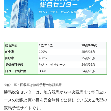
総合評価
1位/214位
98点/100点
的中率
100%
25点/25点
回収率
480%
25点/25点
提供無料予想
地方・中央全レース
24点/25点
口コミ平均評価
★4.8
24点/25点
※的中率・回収率は無料予想の検証結果
勝馬総合センターは、地方競馬から中央競馬まで毎日全レ
ースの指数と買い目を完全無料で公開している次世代型の
競馬予想サイトです。