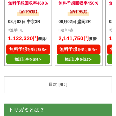
無料予想回収率460％
無料予想回収率450％
無
【的中実績】
【的中実績】
08月02日 中京3R
08月02日 盛岡2R
08
3連単6点
3連単4点
3連
1,122,320円
2,141,750円
1,
獲得!
獲得!
無料予想
無料予想
無
を受け取る
を受け取る
検証記事を読む
検証記事を読む
目次
トリガミとは？