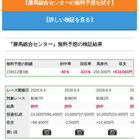
【勝馬総合センターの無料予想を試す】
【詳しい検証を見る】
『勝馬総合センター』無料予想の検証結果
無料予想の戦績
的中率
回収率
馬券代
収支
15戦12勝3敗
80％
423％
150,000円
+634,500円
レース開催日
2026.6.4
2026.6.4
2026.6.4
2026
対象レース
船橋7R
船橋5R
船橋2R
船橋1
結果
的中
的中
的中
的中
投資/払戻
10,000円/96,400円
10,000円/7,500円
10,000円/24,400円
10,0
収支
+86,400円
-2,500円
+14,400円
+43,
買い目