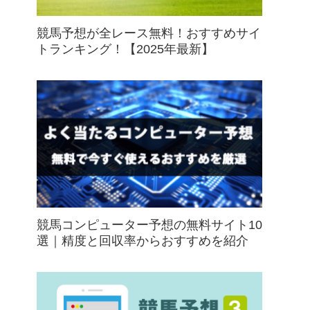
競馬予想が全レース無料！おすすめサイ
トランキング！【2025年最新】
競馬コンピューター予想の無料サイト10
選｜精度と回収率からおすすめを紹介