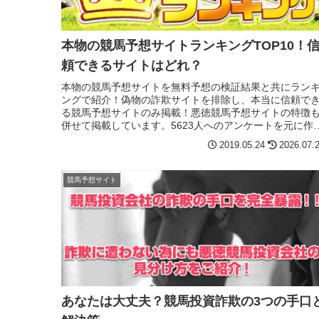
本物の競馬予想サイトランキングTOP10！
頼できるサイトはどれ？
本物の競馬予想サイトを無料予想の検証結果と共にラン
ングで紹介！偽物の詐欺サイトを排除し、本当に信頼で
る競馬予想サイトのみ掲載！悪徳競馬予想サイトの特徴
併せて掲載しています。5623人へのアンケートを元に作
しています。
2019.05.24
2026.07.
競馬予想サイト
あなたは大丈夫？競馬投資詐欺の3つの手口