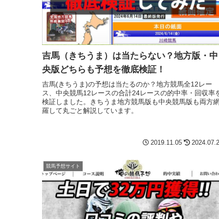
吉馬（きちうま）は当たらない？地方版・中
央版どちらも予想を徹底検証！
吉馬(きちうま)の予想は当たるのか？地方競馬全12レー
ス、中央競馬12レースの合計24レースの的中率・回収率
検証しました。きちうま地方競馬版も中央競馬版も両方
羅して丸ごと解説しています。
2019.11.05
2024.07.
競馬予想サイト