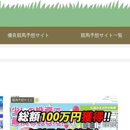
優良競馬予想サイト
競馬予想サイト一覧
競馬予想サイト