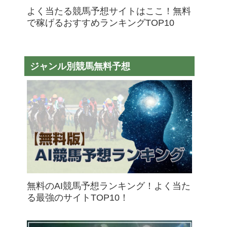
よく当たる競馬予想サイトはここ！無料
で稼げるおすすめランキングTOP10
ジャンル別競馬無料予想
無料のAI競馬予想ランキング！よく当た
る最強のサイトTOP10！