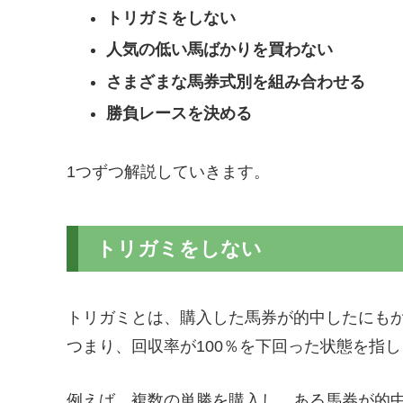
トリガミをしない
人気の低い馬ばかりを買わない
さまざまな馬券式別を組み合わせる
勝負レースを決める
1つずつ解説していきます。
トリガミをしない
トリガミとは、購入した馬券が的中したにも
つまり、回収率が100％を下回った状態を指
例えば、複数の単勝を購入し、ある馬券が的