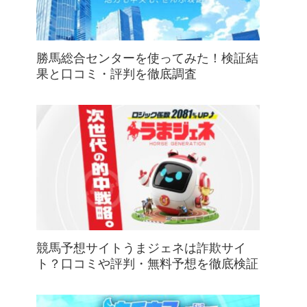
勝馬総合センターを使ってみた！検証結
果と口コミ・評判を徹底調査
競馬予想サイトうまジェネは詐欺サイ
ト？口コミや評判・無料予想を徹底検証