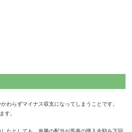
かかわらずマイナス収支になってしまうことです。
します。
中したとしても、単勝の配当が馬券の購入金額を下回