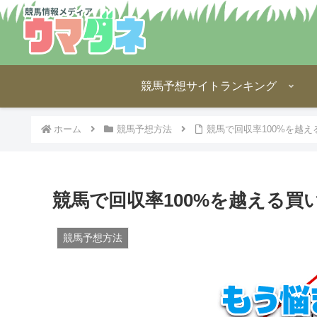
競馬予想サイトランキング
ホーム
競馬予想方法
競馬で回収率100%を越
競馬で回収率100%を越える買
競馬予想方法