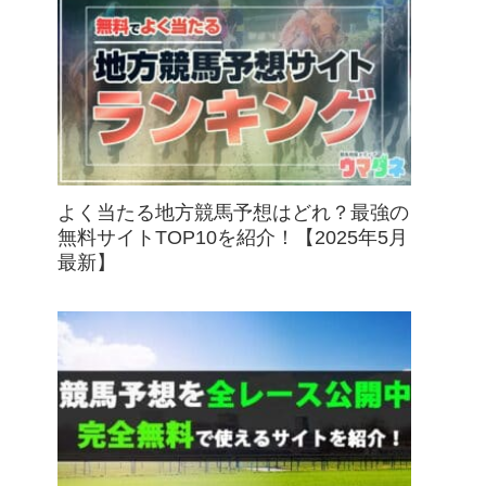
よく当たる地方競馬予想はどれ？最強の
無料サイトTOP10を紹介！【2025年5月
最新】
位 カチウマの定理
料予想回収率340％
【的中実績】