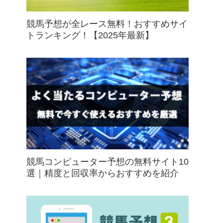
8月02日 新潟3R
連単4点
競馬予想が全レース無料！おすすめサイ
トランキング！【2025年最新】
,188,600円
獲得!
無料予想
を受け取る
検証記事を読む
競馬コンピューター予想の無料サイト10
選｜精度と回収率からおすすめを紹介