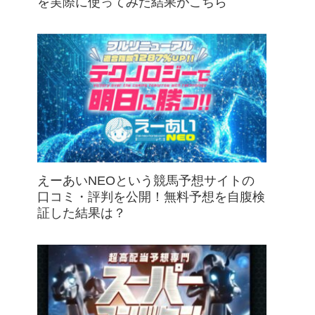
を実際に使ってみた結果がこちら
えーあいNEOという競馬予想サイトの
口コミ・評判を公開！無料予想を自腹検
証した結果は？