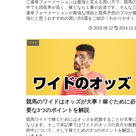
三連単フォーメーションは最強と言える買い方で、競馬
中でも回収率が高く、稼ぐなら１番の近道です。そんな
連単フォーメーションが最強な理由と競馬予想のプロが
強だと思うおすすめの買い方5選をご紹介！わかりやすく
リット・デメリットも解説します。
2018.08.22
2024.12.
ワイド
競馬のワイドはオッズが大事！稼ぐために必
要な3つのポイントを解説
競馬ワイドで稼ぐためにはオッズを把握することが大事
なります。そこで本記事ではワイドのオッズの見方や複
的中について、そして稼ぐための3つのポイントを解説し
いきます。