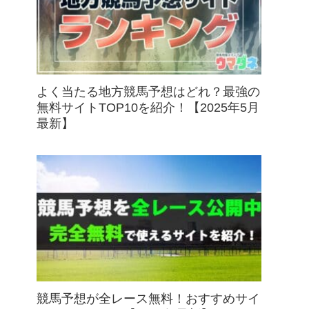
よく当たる地方競馬予想はどれ？最強の
無料サイトTOP10を紹介！【2025年5月
最新】
競馬予想が全レース無料！おすすめサイ