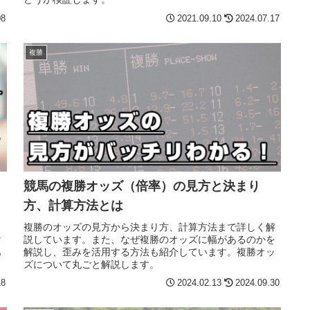
08
2021.09.10
2024.07.17
複勝
競馬の複勝オッズ（倍率）の見方と決まり
方、計算方法とは
複勝のオッズの見方から決まり方、計算方法まで詳しく解
け
説しています。また、なぜ複勝のオッズに幅があるのかを
あ
解説し、歪みを活用する方法も紹介しています。複勝オッ
ズについて丸ごと解説します。
18
2024.02.13
2024.09.30