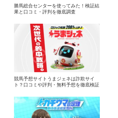
勝馬総合センターを使ってみた！検証結
果と口コミ・評判を徹底調査
競馬予想サイトうまジェネは詐欺サイ
ト？口コミや評判・無料予想を徹底検証