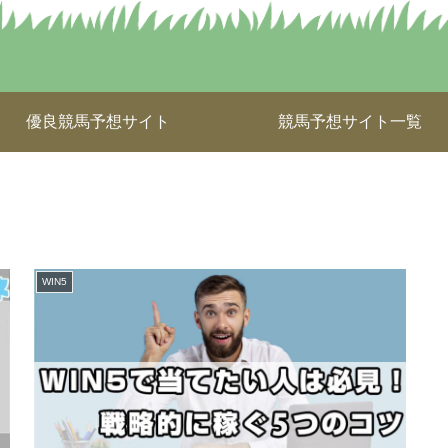
優良競馬予想サイト
競馬予想サイト一覧
WIN5