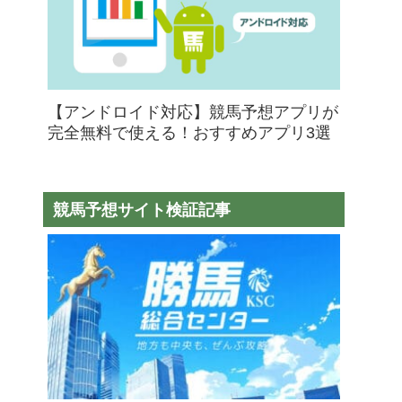
【アンドロイド対応】競馬予想アプリが
完全無料で使える！おすすめアプリ3選
競馬予想サイト検証記事