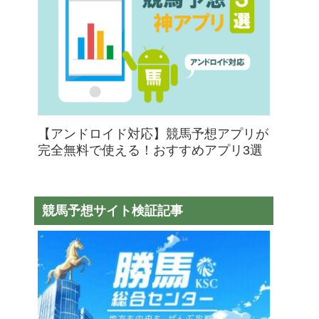
【アンドロイド対応】競馬予想アプリが
完全無料で使える！おすすめアプリ3選
競馬予想サイト検証記事