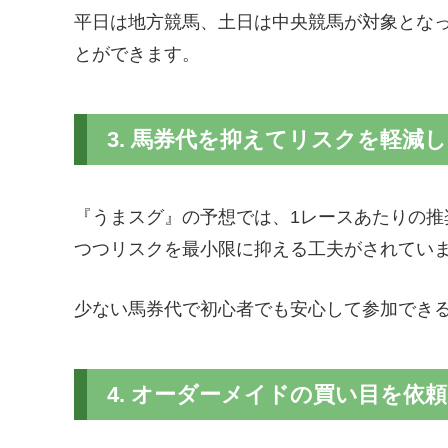
平日は地方競馬、土日は中央競馬が対象とな
とができます。
3. 馬券代を抑えてリスクを軽減
『うまスグ』の予想では、1レースあたりの推奨
つつリスクを最小限に抑える工夫がされてい
少ない馬券代で初心者でも安心して参加でき
4. オーダーメイドの買い目を依