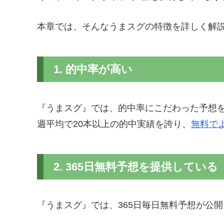
本章では、そんなうまスグの特徴を詳しく解
1. 的中率が高い
『うまスグ』では、的中率にこだわった予想
週平均で20本以上の的中実績を誇り、
無料で
2. 365日無料予想を提供している
『うまスグ』では、365日毎日無料予想が公