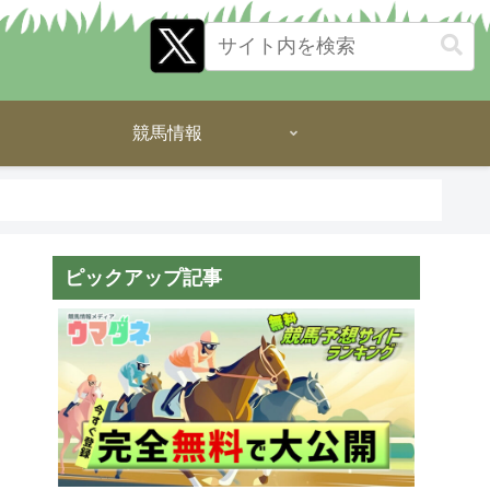
競馬情報
ピックアップ記事