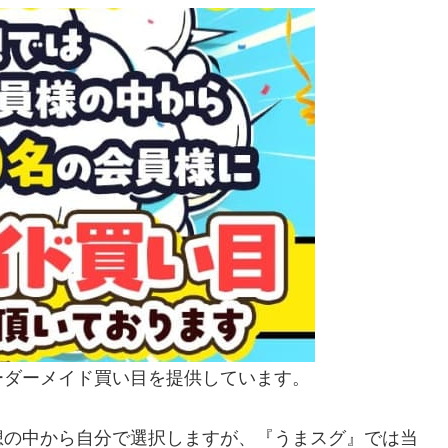
ーダーメイド買い目を提供しています。
想の中から自分で選択しますが、『うまスグ』では当