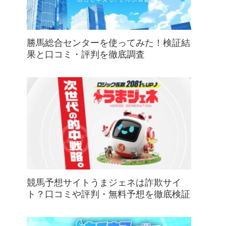
勝馬総合センターを使ってみた！検証結
果と口コミ・評判を徹底調査
競馬予想サイトうまジェネは詐欺サイ
ト？口コミや評判・無料予想を徹底検証