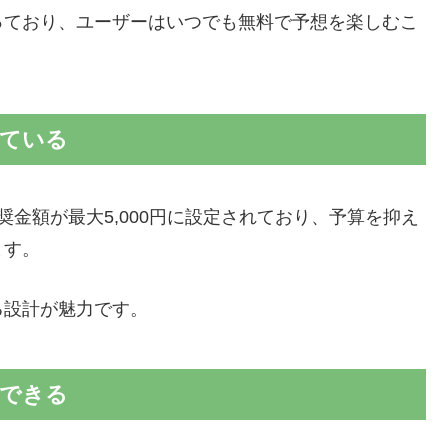
っており、ユーザーはいつでも無料で予想を楽しむこ
している
金額が最大5,000円に設定されており、予算を抑え
ます。
る設計が魅力です。
頼できる