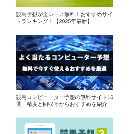
競馬予想が全レース無料！おすすめサイ
トランキング！【2025年最新】
競馬コンピューター予想の無料サイト10
選｜精度と回収率からおすすめを紹介