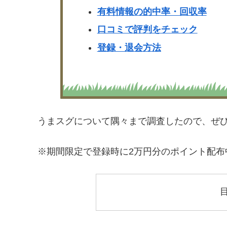
有料情報の的中率・回収率
口コミで評判をチェック
登録・退会方法
うまスグについて隅々まで調査したので、ぜ
※期間限定で登録時に2万円分のポイント配布