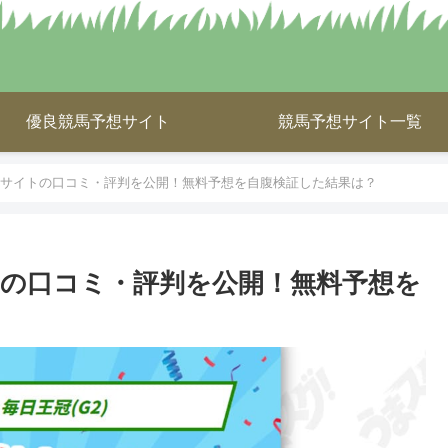
優良競馬予想サイト
競馬予想サイト一覧
サイトの口コミ・評判を公開！無料予想を自腹検証した結果は？
の口コミ・評判を公開！無料予想を