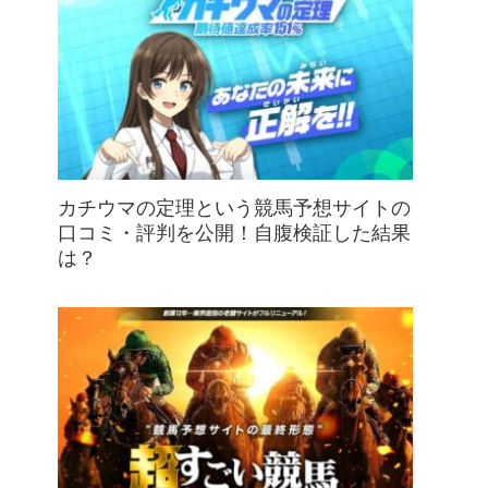
カチウマの定理という競馬予想サイトの
口コミ・評判を公開！自腹検証した結果
は？